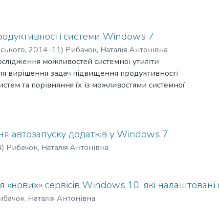
одуктивності системи Windows 7
рського
,
2014-11
)
Рибачок, Наталія Антонівна
ослідження можливостей системної утиліти
для вирішення задач підвищення продуктивності
стем та порівняння їх із можливостями системної
e Monitor.
я автозапуску додатків у Windows 7
4
)
Рибачок, Наталія Антонівна
 «нових» сервісів Windows 10, які налаштовані 
ибачок, Наталія Антонівна