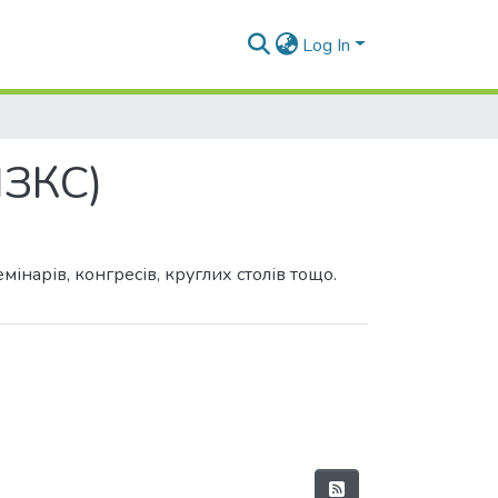
Log In
ПЗКС)
інарів, конгресів, круглих столів тощо.