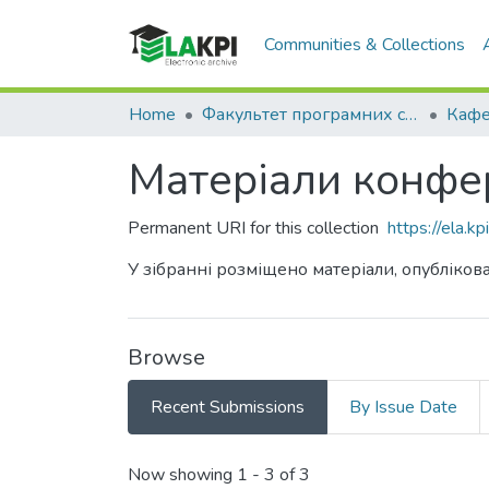
Communities & Collections
Home
Факультет програмних систем та прикладної математики (ФПСПМ)
Матеріали конфере
Permanent URI for this collection
https://ela.
У зібранні розміщено матеріали, опублікова
Browse
Recent Submissions
By Issue Date
Recent Submissions
Now showing
1 - 3 of 3