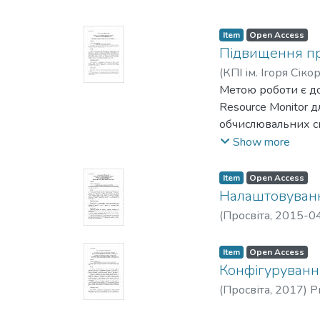
Item
Open Access
Підвищення пр
(
КПІ ім. Ігоря Сіко
Метою роботи є д
Resource Monitor 
обчислювальних си
утиліти Performanc
Show more
Item
Open Access
Налаштовуванн
(
Просвіта
,
2015-0
Item
Open Access
Конфігурування
(
Просвіта
,
2017
)
Р