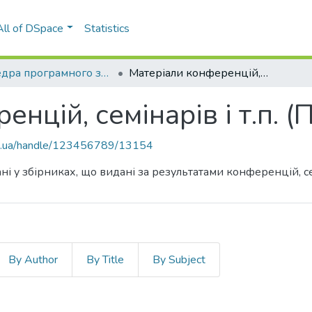
All of DSpace
Statistics
Кафедра програмного забезпечення комп’ютерних систем (ПЗКС)
Матеріали конференцій, семінарів і т.п. (ПЗКС)
нцій, семінарів і т.п. (
kpi.ua/handle/123456789/13154
ні у збірниках, що видані за результатами конференцій, сем
By Author
By Title
By Subject