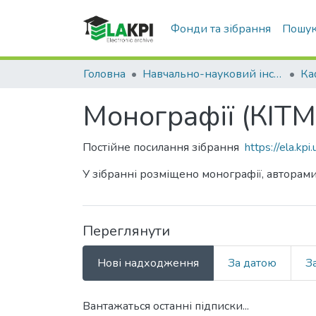
Фонди та зібрання
Пошук
Головна
Навчально-науковий інститут телекомунікаційних систем (НН ІТС)
Монографії (КІТМ
Постійне посилання зібрання
https://ela.k
У зібранні розміщено монографії, авторам
Переглянути
Нові надходження
За датою
З
Вантажаться останні підписки...