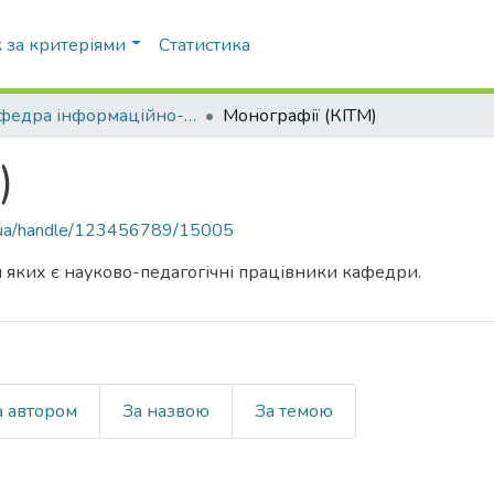
 за критеріями
Статистика
Кафедра інформаційно-телекомунікаційних мереж (КІТМ)
Монографії (КІТМ)
)
pi.ua/handle/123456789/15005
и яких є науково-педагогічні працівники кафедри.
а автором
За назвою
За темою