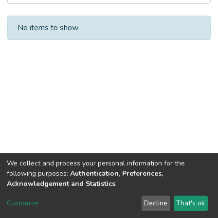
Recent Submissions
No items to show
We collect and process your personal information for the
following purposes:
Authentication, Preferences,
Acknowledgement and Statistics
.
DSpace software
copyright © 2002-2026
LYRASIS
Customize
Decline
That's ok
Cookie settings
Send Feedback