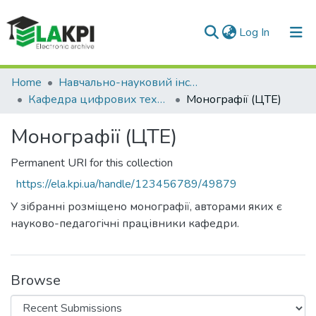
(current)
Log In
Communities & Collections
Home
Навчально-науковий інститут атомної та теплової енергетики (НН ІАТЕ)
Кафедра цифрових технологій в енергетиці (ЦТЕ)
Монографії (ЦТЕ)
All of DSpace
Монографії (ЦТЕ)
Statistics
Permanent URI for this collection
https://ela.kpi.ua/handle/123456789/49879
У зібранні розміщено монографії, авторами яких є
науково-педагогічні працівники кафедри.
Browse