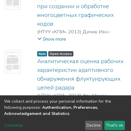
при создании и обработке
многоцветных графических
кодов
(
НТУУ «КПИ»
,
2013
)
Дичка, Иван
Андреевич
;
Новосад, Михаил
Show more
Валериевич
;
Грибок, Татьяна Юрьевна
Item
Open Access
Аналитическая оценка рабочих
характеристик адаптивного
обнаружения флуктуирующих
целей радара
(
НТУУ «КПИ»
,
2013
)
Эль Машад,
We collect and process your personal information for the
Мохамед Б.
Show more
following purposes:
Authentication, Preferences,
Acknowledgement and Statistics
.
DSpace software
copyright © 2002-2026
LYRASIS
Customize
Decline
That's ok
Cookie settings
Send Feedback