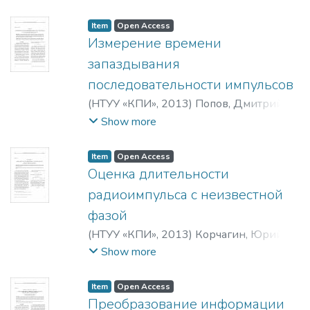
Item
Open Access
Измерение времени
запаздывания
последовательности импульсов
(
НТУУ «КПИ»
,
2013
)
Попов, Дмитрий
Иванович
Show more
Item
Open Access
Оценка длительности
радиоимпульса с неизвестной
фазой
(
НТУУ «КПИ»
,
2013
)
Корчагин, Юрий
Эдуардович
Show more
Item
Open Access
Преобразование информации