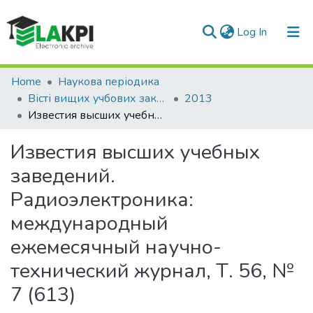
(current)
Log In
Communities & Collections
Home
Наукова періодика
Вісті вищих учбових закладів. Радіоелектроніка
2013
All of DSpace
Известия высших учебных заведений. Радиоэлектроника: международный ежемесячный научно-технический журнал, Т. 56, № 7 (613)
Statistics
Известия высших учебных
заведений.
Радиоэлектроника:
международный
ежемесячный научно-
технический журнал, Т. 56, №
7 (613)