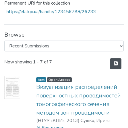
Permanent URI for this collection
https://ela.kpi.ua/handle/123456789/26233
Browse
Recent Submissions
Now showing
1 - 7 of 7
Item
Open Access
Визуализация распределений
поверхностных проводимостей
томографического сечения
методом зон проводимости
(
НТУУ «КПИ»
,
2013
)
Сушко, Ирина
Александровна
Show more