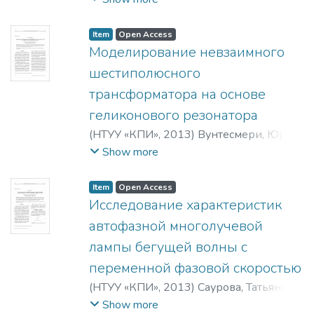
Item
Open Access
Моделирование невзаимного
шестиполюсного
трансформатора на основе
геликонового резонатора
(
НТУУ «КПИ»
,
2013
)
Вунтесмери, Юрий
Владимирович
Show more
Item
Open Access
Исследование характеристик
автофазной многолучевой
лампы бегущей волны с
переменной фазовой скоростью
(
НТУУ «КПИ»
,
2013
)
Саурова, Татьяна
Асадовна
Show more