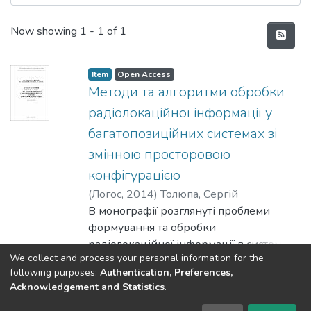
Recent Submissions
Now showing
1 - 1 of 1
Item
Open Access
Методи та алгоритми обробки
радіолокаційної інформації у
багатопозиційних системах зі
змінною просторовою
конфігурацією
(
Логос
,
2014
)
Толюпа, Сергій
Васильович
В монографії розглянуті проблеми
;
Дружинін, Володимир
Анатолійович
формування та обробки
;
Наконечний, Володимир
Сергійович
радіолокаційної інформації в системах
;
Цьопа, Наталія
We collect and process your personal information for the
Володимирівна
радіобачення авіаційно-наземного
;
Батрак, Євгеній
Show more
following purposes:
Authentication, Preferences,
Олександрович
базування зі змінною відносною
Acknowledgement and Statistics
.
просторовою конфігурацією при
DSpace software
copyright © 2002-2026
LYRASIS