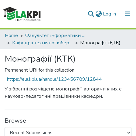
(current)
Log In
Communities & Collections
Home
Факультет інформатики та обчислювальної техніки (ФІОТ)
Кафедра технічної кібернетики (КТК)
Монографії (КТК)
All of DSpace
Монографії (КТК)
Statistics
Permanent URI for this collection
https://ela.kpi.ua/handle/123456789/12844
У зібранні розміщено монографії, авторами яких є
науково-педагогічні працівники кафедри.
Browse