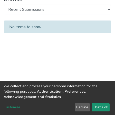
Recent Submissions
No items to show
We collect and process your personal information for the
following purposes:
Authentication, Preferences,
Acknowledgement and Statistics
.
DSpace software
copyright © 2002-2026
LYRASIS
Customize
Decline
That's ok
Cookie settings
Send Feedback