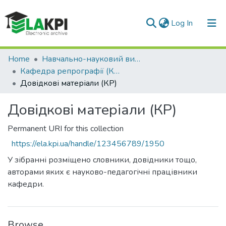
(current)
Log In
Communities & Collections
Home
Навчально-науковий видавничо-полiграфiчний інститут (НН ВПІ)
Кафедра репрографії (КР)
All of DSpace
Довідкові матеріали (КР)
Statistics
Довідкові матеріали (КР)
Permanent URI for this collection
https://ela.kpi.ua/handle/123456789/1950
У зібранні розміщено словники, довідники тощо,
авторами яких є науково-педагогічні працівники
кафедри.
Browse