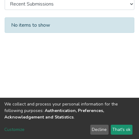
Recent Submissions
No items to show
We collect and process your personal information for the
following purposes:
Authentication, Preferences,
Acknowledgement and Statistics
.
DSpace software
copyright © 2002-2026
LYRASIS
Customize
Decline
That's ok
Cookie settings
Send Feedback