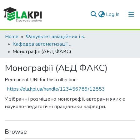
(current)
Log In
Communities & Collections
Home
Факультет авіаційних і космічних систем (ФАКС)
Кафедра автоматизації експериментальних досліджень
All of DSpace
Монографії (АЕД ФАКС)
Statistics
Монографії (АЕД ФАКС)
Permanent URI for this collection
https://ela.kpi.ua/handle/123456789/12853
У зібранні розміщено монографії, авторами яких є
науково-педагогічні працівники кафедри.
Browse