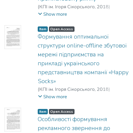
(
КПІ ім. Ігоря Сікорського
,
2018
)
Менькова, К. І.
;
Зозульов, Олександр
Show more
Вікторович
Item
Open Access
Формування оптимальної
структури online-offline збутової
мережі підприємства на
прикладі українського
представництва компанії «Happy
Socks»
(
КПІ ім. Ігоря Сікорського
,
2018
)
Половинкіна, А. О.
;
Зозульов, Олександр
Show more
Вікторович
Item
Open Access
Особливості формування
рекламного звернення до