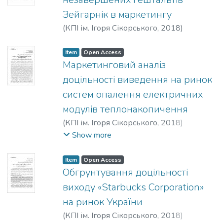
Зейгарнік в маркетингу
(
КПІ ім. Ігоря Сікорського
,
2018
)
Гнітецький, Є. В.
;
Костянчук, К. В.
Item
Open Access
Маркетинговий аналіз
доцільності виведення на ринок
систем опалення електричних
модулів теплонакопичення
(
КПІ ім. Ігоря Сікорського
,
2018
)
Костянчук, К. В.
;
Зозульов, Олександр
Show more
Вікторович
Item
Open Access
Обгрунтування доцільності
виходу «Starbucks Corporation»
на ринок України
(
КПІ ім. Ігоря Сікорського
,
2018
)