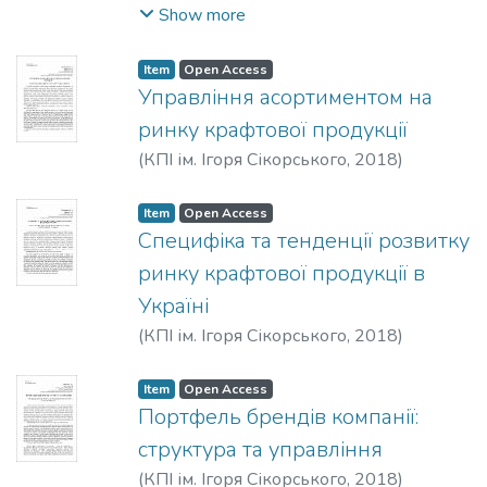
П’ятковська, Т. Ю.
;
Бажеріна, Катерина
Show more
Володимирівна
Item
Open Access
Управління асортиментом на
ринку крафтової продукції
(
КПІ ім. Ігоря Сікорського
,
2018
)
Кульчицька, А. Є.
;
Царьова, Т. О.
Item
Open Access
Специфіка та тенденції розвитку
ринку крафтової продукції в
Україні
(
КПІ ім. Ігоря Сікорського
,
2018
)
Кульчицька, А. Є.
;
Царьова, Т. О.
Item
Open Access
Портфель брендів компанії:
структура та управління
(
КПІ ім. Ігоря Сікорського
,
2018
)