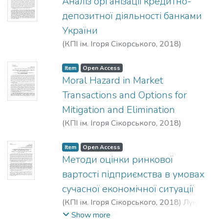
Аналіз організаціі кредитно-
депозитної діяльності банками
України
(
КПІ ім. Ігоря Сікорського
,
2018
)
Станіславський, О. В.
;
Дрозд, А. О.
Item
Open Access
Moral Hazard in Market
Transactions and Options for
Mitigation and Elimination
(
КПІ ім. Ігоря Сікорського
,
2018
)
Mazhara, Glib
Item
Open Access
Методи оцінки ринкової
вартості підприємства в умовах
сучасної економічної ситуації
(
КПІ ім. Ігоря Сікорського
,
2018
)
Лукач,
А. М.
;
Ставицький, О. В.
Show more