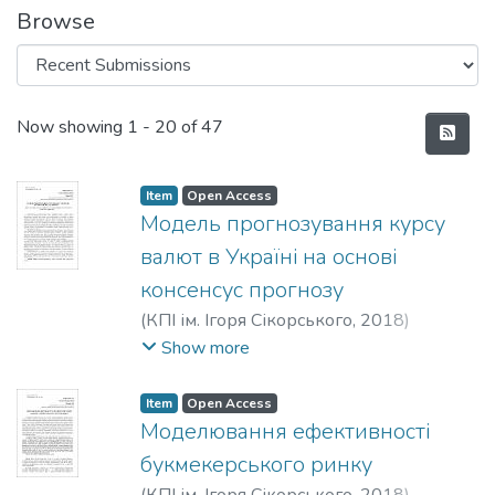
Browse
Recent Submissions
Now showing
1 - 20 of 47
Item
Open Access
Модель прогнозування курсу
валют в Україні на основі
консенсус прогнозу
(
КПІ ім. Ігоря Сікорського
,
2018
)
Фартушний, Іван Дмитрович
;
Мороз, М.
Show more
Т.
Item
Open Access
Моделювання ефективності
букмекерського ринку