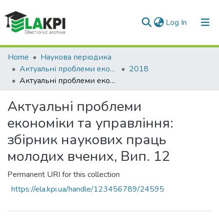
(current)
Log In
Communities & Collections
Home
Наукова періодика
Актуальні проблеми економіки та управління
2018
All of DSpace
Актуальні проблеми економіки та управління: збірник наукових праць молодих вчених, Вип. 12
Statistics
Актуальні проблеми
економіки та управління:
збірник наукових праць
молодих вчених, Вип. 12
Permanent URI for this collection
https://ela.kpi.ua/handle/123456789/24595