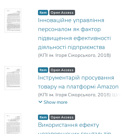
Item
Open Access
Інноваційне управління
персоналом як фактор
підвищення ефективності
діяльності підприємства
(
КПІ ім. Ігоря Сікорського
,
2018
)
Погребняк, А. Ю.
;
Ліннік, І. М.
Item
Open Access
Інструментарій просування
товару на платформі Amazon
(
КПІ ім. Ігоря Сікорського
,
2018
)
Шпіляк,
А. С.
;
Гнітецький, Є. В.
Show more
Item
Open Access
Використання ефекту
незавершених гештальтів