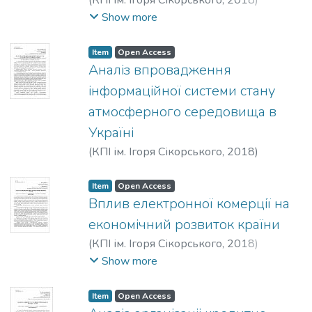
(
КПІ ім. Ігоря Сікорського
,
2018
)
Фартушний, Іван Дмитрович
;
Молнар, В.
Show more
В.
Item
Open Access
Аналіз впровадження
інформаційної системи стану
атмосферного середовища в
Україні
(
КПІ ім. Ігоря Сікорського
,
2018
)
Гальчинський, Л. Ю.
;
Дятлова, Н.
Item
Open Access
Вплив електронної комерції на
економічний розвиток країни
(
КПІ ім. Ігоря Сікорського
,
2018
)
Фартушний, Іван Дмитрович
;
Гаврилова,
Show more
А. Г.
Item
Open Access