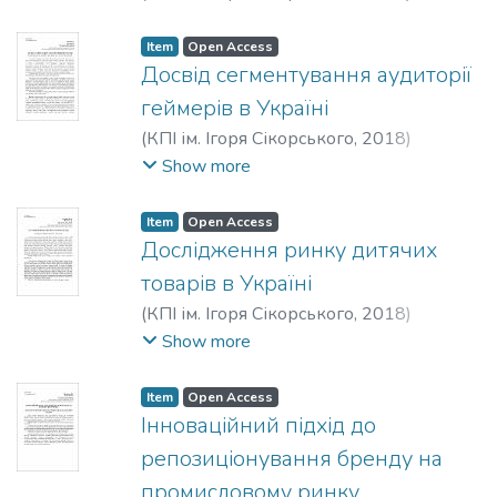
Змітрович, Д. Д.
;
Солнцев, С. О.
Item
Open Access
Досвід сегментування аудиторії
геймерів в Україні
(
КПІ ім. Ігоря Сікорського
,
2018
)
Дяченко, А.
;
Зозульов, Олександр
Show more
Вікторович
Item
Open Access
Дослідження ринку дитячих
товарів в Україні
(
КПІ ім. Ігоря Сікорського
,
2018
)
Дідченко, Ю. О.
;
Юдіна, Наталія
Show more
Володимирівна
Item
Open Access
Iнноваційний підхід до
репозиціонування бренду на
промисловому ринку