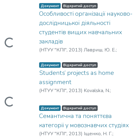
Вантажиться...
Документ
Відкритий доступ
Особливості організації науково-
дослідницької діяльності
студентів вищих навчальних
закладів
Вантажиться...
(
НТУУ "КПІ"
,
2013
)
Лавриш, Ю. Е.
;
Lavrysh, Yu.
Документ
Відкритий доступ
Students’ projects as home
assignment
(
НТУУ "КПІ"
,
2013
)
Kovalska, N.
;
Prisyazhnyuk, N.
;
Ковальская, Н. В.
;
Вантажиться...
Присяжнюк, Н. М.
Документ
Відкритий доступ
Семантична та поняттєва
категоріі у мовознавчих студіях
(
НТУУ "КПІ"
,
2013
)
Іщенко, Н. Г.
;