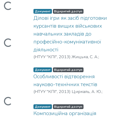
Ischenko, N.
Вантажиться...
Документ
Відкритий доступ
Ділові ігри як засіб підготовки
курсантів вищих військових
навчальних закладів до
професійно-комунікативної
Вантажиться...
діяльності
(
НТУУ "КПІ"
,
2013
)
Жицька, С. А.
;
Zhytska, S.
Документ
Відкритий доступ
Особливості відтворення
науково-технічних текстів
(
НТУУ "КПІ"
,
2013
)
Циркаль, А. Ю.
;
Tsyrkal, A.
Вантажиться...
Документ
Відкритий доступ
Композиційна організація