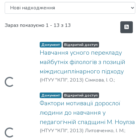
Нові надходження
Зараз показуємо
1 - 13 з 13
Документ
Відкритий доступ
Навчання усного перекладу
майбутніх філологів з позицій
міждисциплінарного підходу
(
НТУУ "КПІ"
,
2013
)
Сімкова, І. О.
;
Вантажиться...
Simkova, I.
Документ
Відкритий доступ
Фактори мотивації дорослої
людини до навчання у
педагогічній спадщині М. Ноулза
(
НТУУ "КПІ"
,
2013
)
Литовченко, І. М.
;
Lytovchenko, I.