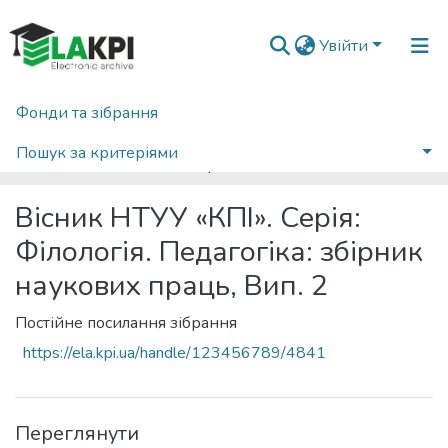
Увійти
Фонди та зібрання
Головна
Наукова періодика
Вісник НТУУ «КПІ». Філологія. Педагогіка
2013
Пошук за критеріями
Вісник НТУУ «КПІ». Серія: Філологія. Педагогіка: збірник наукових праць, Вип. 2
Статистика
Вісник НТУУ «КПІ». Серія:
Філологія. Педагогіка: збірник
наукових праць, Вип. 2
Постійне посилання зібрання
https://ela.kpi.ua/handle/123456789/4841
Переглянути