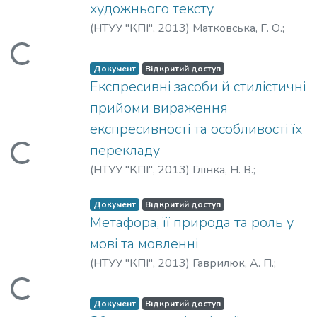
художнього тексту
(
НТУУ "КПІ"
,
2013
)
Матковська, Г. О.
;
Matkovska, H.
Вантажиться...
Документ
Відкритий доступ
Експресивні засоби й стилістичні
прийоми вираження
експресивності та особливості їх
перекладу
Вантажиться...
(
НТУУ "КПІ"
,
2013
)
Глінка, Н. В.
;
Зайченко, Ю.
;
Glinka, N.
;
Zajchenko, J.
Документ
Відкритий доступ
Метафора, її природа та роль у
мові та мовленні
(
НТУУ "КПІ"
,
2013
)
Гаврилюк, А. П.
;
Gavryliuk, A.
Документ
Відкритий доступ