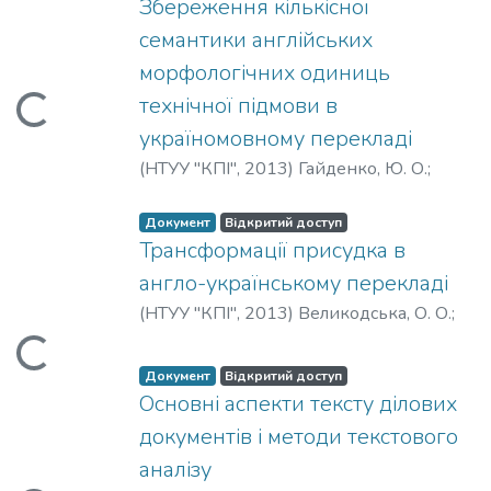
Вантажиться...
Збереження кількісної
семантики англійських
морфологічних одиниць
технічної підмови в
Вантажиться...
україномовному перекладі
(
НТУУ "КПІ"
,
2013
)
Гайденко, Ю. О.
;
Gaidenko, J.
Документ
Відкритий доступ
Трансформації присудка в
англо-українському перекладі
(
НТУУ "КПІ"
,
2013
)
Великодська, О. О.
;
Velykodska, O.
Вантажиться...
Документ
Відкритий доступ
Основні аспекти тексту ділових
документів і методи текстового
аналізу