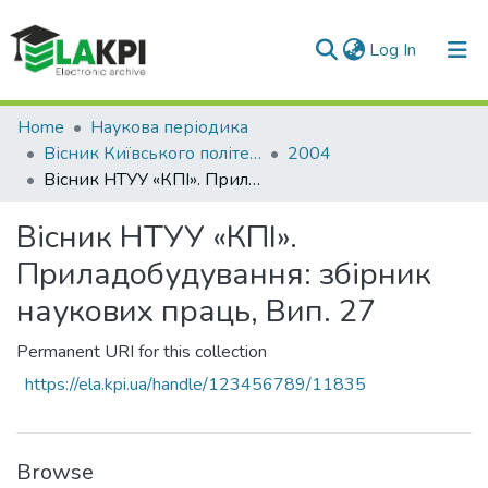
(current)
Log In
Communities & Collections
Home
Наукова періодика
Вісник Київського політехнічного інституту. Серія Приладобудування
2004
All of DSpace
Вісник НТУУ «КПІ». Приладобудування: збірник наукових праць, Вип. 27
Statistics
Вісник НТУУ «КПІ».
Приладобудування: збірник
наукових праць, Вип. 27
Permanent URI for this collection
https://ela.kpi.ua/handle/123456789/11835
Browse