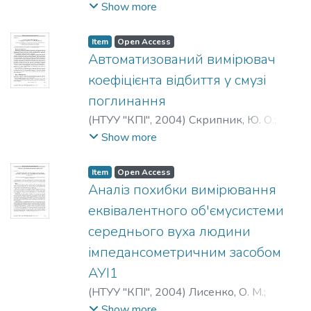
Ф. Ф.
;
Чешук, В. Є.
;
Носко, М. М.
;
Show more
Олійниченко, Г. П.
;
Bekhtir, O. V.
;
Sizov, F.
F.
;
Cheshuk, V. E.
;
Nosko, M. M.
;
Item
Open Access
Oliynychenko, G. P.
;
Бехтир, Е. В.
;
Сизов,
Автоматизований вимірювач
Ф. Ф.
;
Чешук, В. Е.
;
Носко, М. М.
;
коефіцієнта відбиття у смузі
Олийниченко, Г. П.
поглинання
(
НТУУ "КПІ"
,
2004
)
Скрипник, Ю. О.
;
Шевченко, К. Л.
;
Іващенко, В. О.
;
Яненко,
Show more
О. П.
;
Skripnik, Yu. A.
;
Shevchenko, K. L.
;
Ivaschenko, V. A.
;
Yanenko, A. F.
;
Скрипник,
Item
Open Access
Ю. А.
;
Шевченко, К. Л.
;
Иващенко, В. А.
;
Аналіз похибки вимірювання
Яненко, А. Ф.
еквівалентного об'ємусистеми
середнього вуха людини
імпедансометричним засобом
АУІ1
(
НТУУ "КПІ"
,
2004
)
Лисенко, О. М.
;
Lysenko, O. M.
;
Лысенко, А. Н.
Show more