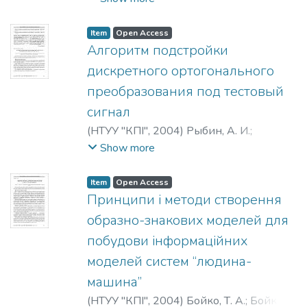
Item
Open Access
Алгоритм подстройки
дискретного ортогонального
преобразования под тестовый
сигнал
(
НТУУ "КПІ"
,
2004
)
Рыбин, А. И.
;
Григоренко, Е. Г.
;
Рибін, О. І.
;
Show more
Григоренко, О. Г.
;
Rybin, A.
;
Gryhorenko, O.
Item
Open Access
Принципи і методи створення
образно-знакових моделей для
побудови інформаційних
моделей систем “людина-
машина”
(
НТУУ "КПІ"
,
2004
)
Бойко, Т. А.
;
Бойко, Є.