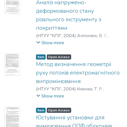
Репа, Ф. М.
Аналіз напружено-
деформованого стану
різального інструменту з
покриттями
(
НТУУ "КПІ"
,
2004
)
Антонюк, В. С.
;
Сорока, О. Б.
;
Калініченко, В. І.
;
Antoniuk,
Show more
V. S.
;
Soroka, O. B.
;
Kalinichenko, V. I.
;
Антонюк, В. С.
;
Сорока, О. Б.
;
Item
Open Access
Калиниченко, В. І.
Метод визначення геометрії
руху потоків електромагнітного
випромінювання
(
НТУУ "КПІ"
,
2004
)
Клочко, Т. Р.
;
Вайнтрауб, М. А.
;
Klotchko, T. R.
;
Vaintraub,
Show more
M. A.
;
Клочко, Т. Р.
;
Вайнтрауб, М. А.
Item
Open Access
Юстування установки для
вимірювання ОПФ об’єктивів