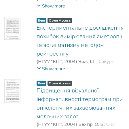
О. В.
;
Жиляков, А. О.
;
Магльована, Н. І.
;
Show more
Sharpan, O. B.
;
Guseva, E. V.
;
Zhiljakov, A. A.
;
Maglyovanaya, N. I.
;
Шарпан, О. Б.
;
Гусева,
Item
Open Access
Е. В.
;
Жиляков, А. А.
;
Маглеванная, Н. И.
Експериментальне дослідження
похибок вимірювання аметропії
та астигматизму методом
рейтресінгу
(
НТУУ "КПІ"
,
2004
)
Чиж, І. Г.
;
Сокуренко,
В. М.
;
Афончина, Н. Б.
;
Chyzh, I. H.
;
Show more
Sokurenko, V. M.
;
Afonchina, N. B.
;
Чиж, И.
Г.
;
Сокуренко, В. М.
;
Афончина, Н. Б.
Item
Open Access
Підвищення візуальної
інформативності термограм при
онкологічних захворюваннях
молочних залоз
(
НТУУ "КПІ"
,
2004
)
Бехтір, О. В.
;
Сизов,