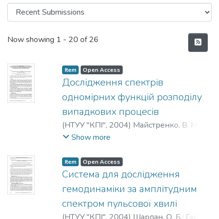
Recent Submissions
Now showing
1 - 20 of 26
Item
Open Access
Дослідження спектрів
одномірних функцій розподілу
випадкових процесів
(
НТУУ "КПІ"
,
2004
)
Майстренко, В. М.
;
Maystrenko, V. N.
;
Майстренко, В. Н.
Show more
Item
Open Access
Система для дослідження
гемодинаміки за амплітудним
спектром пульсової хвилі
(
НТУУ "КПІ"
,
2004
)
Шарпан, О. Б.
;
Гусєва,