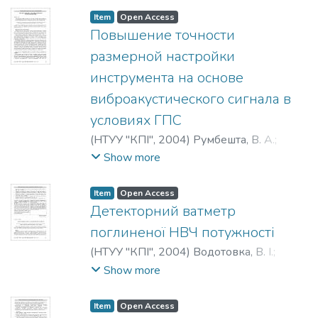
Item
Open Access
Повышение точности
размерной настройки
инструмента на основе
виброакустического сигнала в
условиях ГПС
(
НТУУ "КПІ"
,
2004
)
Румбешта, В. А.
;
Кокаровцев, В. В.
;
Романов, О. В.
;
Show more
Румбешта, В. О.
;
Кокаровцев, В. В.
;
Романов, О. В.
;
Rumbeshta, V. A.
;
Item
Open Access
Kokarovcev, V. V.
;
Romanov, O. V.
Детекторний ватметр
поглиненої НВЧ потужності
(
НТУУ "КПІ"
,
2004
)
Водотовка, В. І.
;
Данілевська, В. Г.
;
Репа, Ф. М.
;
Vodotovka,
Show more
V. I.
;
Danilevska, V. G.
;
Repa, F. M.
;
Водотовка, В. И.
;
Данилевская, В. Г.
;
Item
Open Access