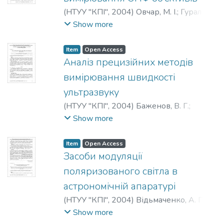
(
НТУУ "КПІ"
,
2004
)
Овчар, М. І.
;
Гураль, Т.
І.
;
Кучеренко, О. К.
;
Ovchar, N.
;
Gural, T.
;
Show more
Kucherenko, O.
;
Овчар, Н. И.
;
Гураль, Т. И.
;
Кучеренко, О. К.
Item
Open Access
Аналіз прецизійних методів
вимірювання швидкості
ультразвуку
(
НТУУ "КПІ"
,
2004
)
Баженов, В. Г.
;
Лігоміна, С. М.
;
Bazhenov, V. G.
;
Ligomina, S.
Show more
N.
;
Баженов, В. Г.
;
Лигоминa, С. Н.
Item
Open Access
Засоби модуляції
поляризованого світла в
астрономічній апаратурі
(
НТУУ "КПІ"
,
2004
)
Відьмаченко, А. П.
;
Гераїмчук, М. Д.
;
Дубiнець, В. І.
;
Show more