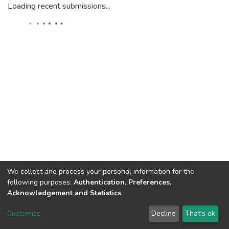
Loading recent submissions...
We collect and process your personal information for the
following purposes:
Authentication, Preferences,
Acknowledgement and Statistics
.
DSpace software
copyright © 2002-2026
LYRASIS
Customize
Decline
That's ok
Cookie settings
Send Feedback