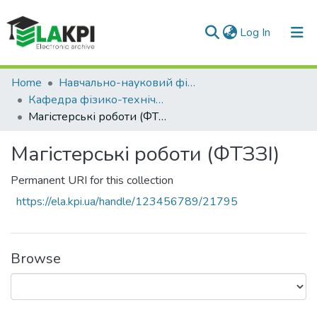
(current)
Log In
Statistics
Home
Навчально-науковий фізико-технічний інститут (НН ФТІ)
Кафедра фізико-технічних засобів захисту інформації (ФТЗЗІ)
Магістерські роботи (ФТЗЗІ)
Магістерські роботи (ФТЗЗІ)
Permanent URI for this collection
https://ela.kpi.ua/handle/123456789/21795
Browse