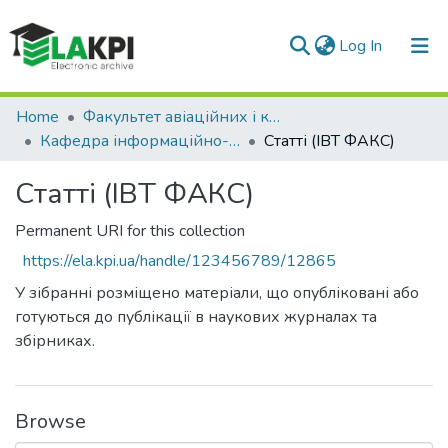
(current)
Log In
Communities & Collections
Home
Факультет авіаційних і космічних систем (ФАКС)
Кафедра інформаційно-вимірювальної техніки
Статті (ІВТ ФАКС)
All of DSpace
Статті (ІВТ ФАКС)
Statistics
Permanent URI for this collection
https://ela.kpi.ua/handle/123456789/12865
У зібранні розміщено матеріали, що опубліковані або
готуються до публікації в наукових журналах та
збірниках.
Browse