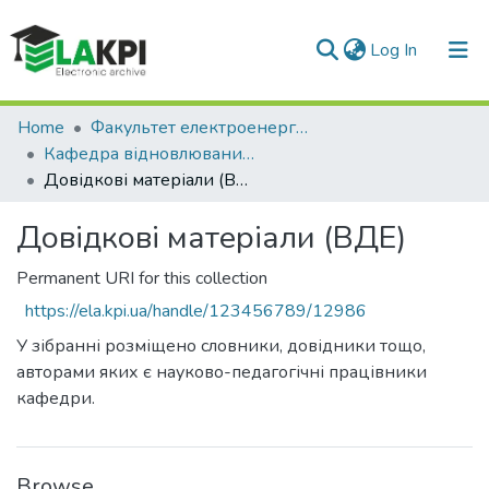
(current)
Log In
Communities & Collections
Home
Факультет електроенерготехніки та автоматики (ФЕА)
Кафедра відновлюваних джерел енергії (ВДЕ)
All of DSpace
Довідкові матеріали (ВДЕ)
Statistics
Довідкові матеріали (ВДЕ)
Permanent URI for this collection
https://ela.kpi.ua/handle/123456789/12986
У зібранні розміщено словники, довідники тощо,
авторами яких є науково-педагогічні працівники
кафедри.
Browse