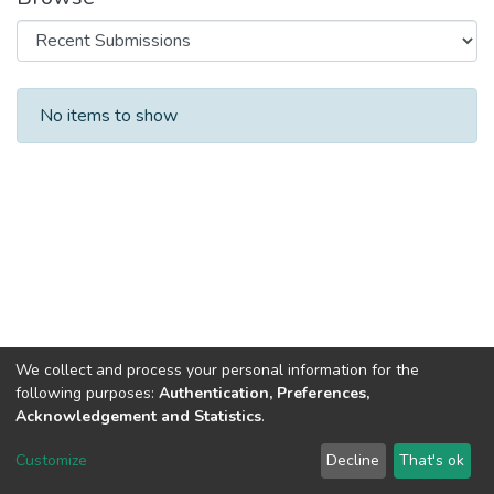
Recent Submissions
No items to show
We collect and process your personal information for the
following purposes:
Authentication, Preferences,
Acknowledgement and Statistics
.
DSpace software
copyright © 2002-2026
LYRASIS
Customize
Decline
That's ok
Cookie settings
Send Feedback