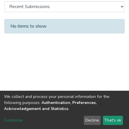
Recent Submissions
No items to show
We collect and process your personal information for the
following purposes:
Authentication, Preferences,
Acknowledgement and Statistics
.
DSpace software
copyright © 2002-2026
LYRASIS
Customize
Decline
That's ok
Cookie settings
Send Feedback