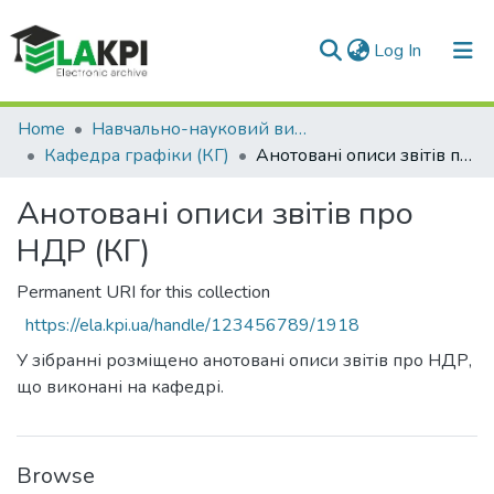
(current)
Log In
Communities & Collections
Home
Навчально-науковий видавничо-полiграфiчний інститут (НН ВПІ)
Кафедра графіки (КГ)
Анотовані описи звітів про НДР (КГ)
All of DSpace
Анотовані описи звітів про
Statistics
НДР (КГ)
Permanent URI for this collection
https://ela.kpi.ua/handle/123456789/1918
У зібранні розміщено анотовані описи звітів про НДР,
що виконані на кафедрі.
Browse