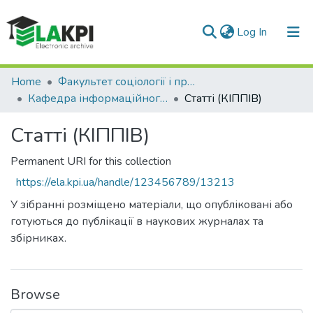
(current)
Log In
Communities & Collections
Home
Факультет соціології і права (ФСП)
Кафедра інформаційного права та права інтелектуальної власності (КІППІВ)
Статті (КІППІВ)
All of DSpace
Статті (КІППІВ)
Statistics
Permanent URI for this collection
https://ela.kpi.ua/handle/123456789/13213
У зібранні розміщено матеріали, що опубліковані або
готуються до публікації в наукових журналах та
збірниках.
Browse