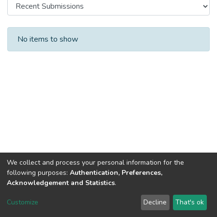
Recent Submissions
No items to show
We collect and process your personal information for the
following purposes:
Authentication, Preferences,
Acknowledgement and Statistics
.
DSpace software
copyright © 2002-2026
LYRASIS
Customize
Decline
That's ok
Cookie settings
Send Feedback