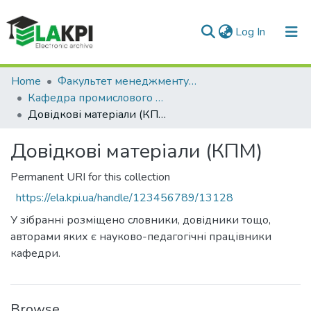
(current)
Log In
Communities & Collections
Home
Факультет менеджменту та маркетингу (ФММ)
Кафедра промислового маркетингу (КПМ)
All of DSpace
Довідкові матеріали (КПМ)
Statistics
Довідкові матеріали (КПМ)
Permanent URI for this collection
https://ela.kpi.ua/handle/123456789/13128
У зібранні розміщено словники, довідники тощо,
авторами яких є науково-педагогічні працівники
кафедри.
Browse