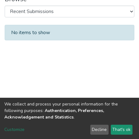
Recent Submissions
No items to show
We collect and process your personal information for the
following purposes:
Authentication, Preferences,
Acknowledgement and Statistics
.
DSpace software
copyright © 2002-2026
LYRASIS
Customize
Decline
That's ok
Cookie settings
Send Feedback