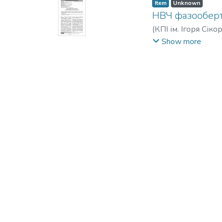
Item
Unknown
НВЧ фазооберта
(
КПІ ім. Ігоря Сіко
Вікторович
;
Франч
Show more
Viktorovych
;
Franchu
Диденко, Юрий В