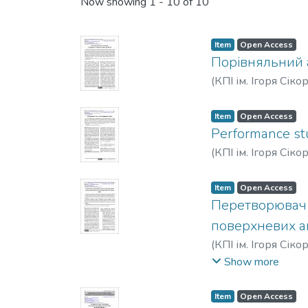
Recent Submissions
Now showing
1 - 10 of 10
Item
Open Access
Порівняльний 
(
КПІ ім. Ігоря Сіко
Item
Open Access
Performance st
(
КПІ ім. Ігоря Сіко
Item
Open Access
Перетворювач 
поверхневих а
(
КПІ ім. Ігоря Сіко
Николай
Show more
Item
Open Access