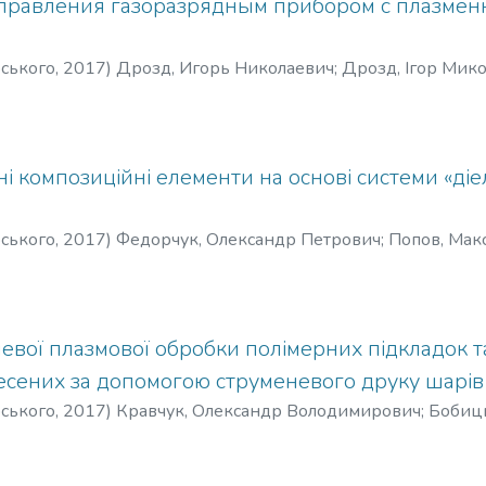
правления газоразрядным прибором с плазме
рського
,
2017
)
Дрозд, Игорь Николаевич
;
Дрозд, Ігор Мик
і композиційні елементи на основі системи «ді
рського
,
2017
)
Федорчук, Олександр Петрович
;
Попов, Мак
Maxym A.
;
Федорчук, Александр Петрович
;
Попов, Максим А
евої плазмової обробки полімерних підкладок т
есених за допомогою струменевого друку шарів
рського
,
2017
)
Кравчук, Олександр Володимирович
;
Бобиць
r Volodymyrovych
;
Bobytskyi, Yaroslav Vasylovych
;
Кравчук, Ал
в Васильевич