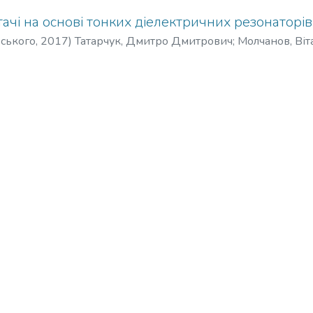
чі на основі тонких діелектричних резонаторів
рського
,
2017
)
Татарчук, Дмитро Дмитрович
;
Молчанов, Віт
ук, Антон Сергійович
;
Tatarchuk, Dmytro Dmytrovych
;
Molchano
k, Anton Serhiiovych
;
Татарчук, Дмитрий Дмитриевич
;
Молча
икторович
;
Франчук, Антон Сергеевич