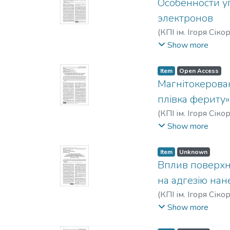
Особенности у
электронов
(
КПІ ім. Ігоря Сіко
Mykhailovych
Show more
Item
Open Access
Магнітокерован
плівка фериту»
(
КПІ ім. Ігоря Сіко
Petrovych
;
Popov, 
Show more
Item
Unknown
Вплив поверхн
на адгезію нан
(
КПІ ім. Ігоря Сіко
Kravchuk, Oleksand
Show more
Бобицкий, Яросла