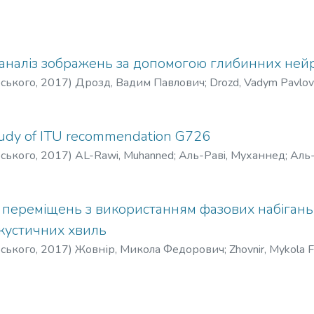
аналіз зображень за допомогою глибинних не
рського
,
2017
)
Дрозд, Вадим Павлович
;
Drozd, Vadym Pavlov
udy of ITU recommendation G726
рського
,
2017
)
AL-Rawi, Muhanned
;
Аль-Равi, Муханнед
;
Аль
переміщень з використанням фазових набігань
кустичних хвиль
рського
,
2017
)
Жовнір, Микола Федорович
;
Zhovnir, Mykola 