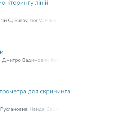
оніторингу ліній
гій Є.
;
Blinov, Ihor V.
;
Parus,
ргей Е.
ям
, Дмитро Вадимович
;
Kozeruk,
андрович
;
Мазниченко,
трометра для скрининга
 Руслановна
;
Найда, Сергій
lena Ruslanivna