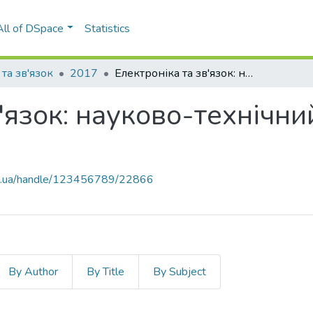
All of DSpace
Statistics
та зв'язок
2017
Електроніка та зв'язок: науково-технічний журнал, Т. 22, № 1(96)
'язок: науково-технічний
kpi.ua/handle/123456789/22866
By Author
By Title
By Subject