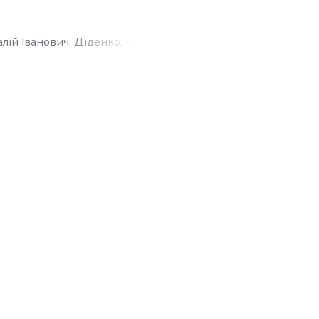
алій Іванович
;
Діденко, Юрій
v, Vitalii Ivanovych
;
Didenko, Yurii
нов, Виталий Иванович
;