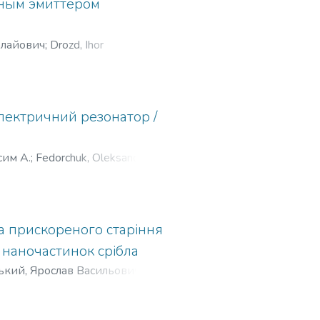
нным эмиттером
олайович
;
Drozd, Ihor
електричний резонатор /
сим А.
;
Fedorchuk, Oleksandr
.
а прискореного старіння
 наночастинок срібла
кий, Ярослав Васильович
;
ександр Владимирович
;