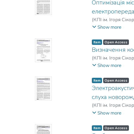
Оптимізація мі
електропереда
(
КПІ ім. Ігоря Сіко
Ievhen V.
;
Tankevych,
Show more
Item
Open Access
Визначення ко
(
КПІ ім. Ігоря Сіко
Serhii Oleksandrovy
Show more
Дмитрий Вадимо
Item
Open Access
Электроакусти
слуха новоро
(
КПІ ім. Ігоря Сіко
Анатолійович
;
Лоз
Show more
Item
Open Access