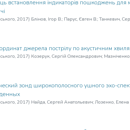
сць встановлення індикаторів пошкоджень для м
чі
рського
,
2017
)
Блінов, Ігор В.
;
Парус, Євген В.
;
Танкевич, Сер
 Serhii Ie.
;
Блинов, Игорь В.
;
Парус, Евгений В.
;
Танкевич, Се
ординат джерела пострілу по акустичним хвил
рського
,
2017
)
Козерук, Сергій Олександрович
;
Мазніченко
ch
;
Maznichenko, Dmytro Vadymovych
;
Козерук, Сергей Алекс
вич
ческий зонд широкополосного ушного эхо-спек
жденных
рського
,
2017
)
Найда, Сергей Анатольевич
;
Лозенко, Елена
енко, Олена Русланівна
;
Naida, Serhii Anatoliiovych
;
Lozenko, O