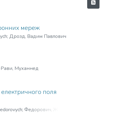
йронних мереж
ych
;
Дрозд, Вадим Павлович
-Рави, Муханнед
 електричного поля
Fedorovych
;
Федорович, Жовнир