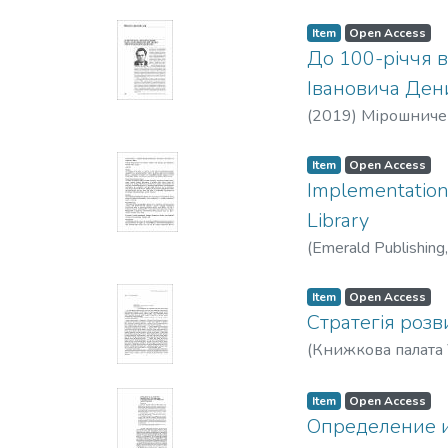
Item
Open Access
До 100-річчя 
Івановича Ден
(
2019
)
Мірошничен
Item
Open Access
Implementation
Library
(
Emerald Publishing
Item
Open Access
Стратегія розв
(
Книжкова палата 
Item
Open Access
Определение и