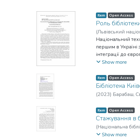
Item
Open Access
Роль бібліотек
(
Львівський націо
Національний техн
першим в Україні 
інтеграції до євро
Принцип відкритос
Show more
даними як основи 
бібліотечних фахі
Item
Open Access
розробки та прове
Бібліотека Киї
дослідників.
(
2023
)
Барабаш, С
Item
Open Access
Стажування в б
(
Національна бібл
Людмила Володим
Show more