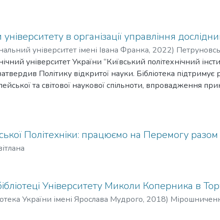
и університету в організації управління дослід
нальний університет імені Івана Франка
,
2022
)
Петруновськ
ічний університет України “Київський політехнічний інстит
затвердив Політику відкритої науки. Бібліотека підтримує 
пейської та світової наукової спільноти, впровадження при
ті на всіх етапах циклу дослідження стосується насампе
дослідження. Робота у цьому напрямі потребує системного
вців, вивчення управлінських та технологічних питань кер
дення різних освітніх заходів з метою формування компет
вської Політехніки: працюємо на Перемогу разом
вітлана
ібліотеці Університету Миколи Коперника в Тор
іотека України імені Ярослава Мудрого
,
2018
)
Мірошниченк
ирівна