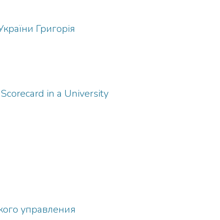
країни Григорія
corecard in a University
кого управления