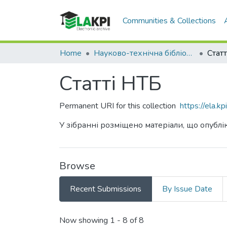
Communities & Collections
Home
Науково-технічна бібліотека
Стат
Статті НТБ
Permanent URI for this collection
https://ela.
У зібранні розміщено матеріали, що опублік
Browse
Recent Submissions
By Issue Date
Recent Submissions
Now showing
1 - 8 of 8