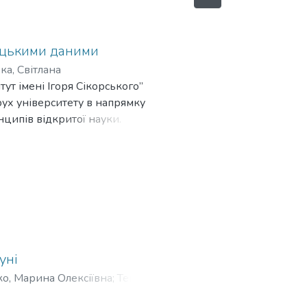
ницькими даними
а, Світлана
ут імені Ігоря Сікорського”
рух університету в напрямку
нципів відкритої науки.
ред управління дослідницькими
 підходу до підготовки
ування даними,
ентностей з відкритої науки у
уні
о, Марина Олексіївна
;
Тепікіна,