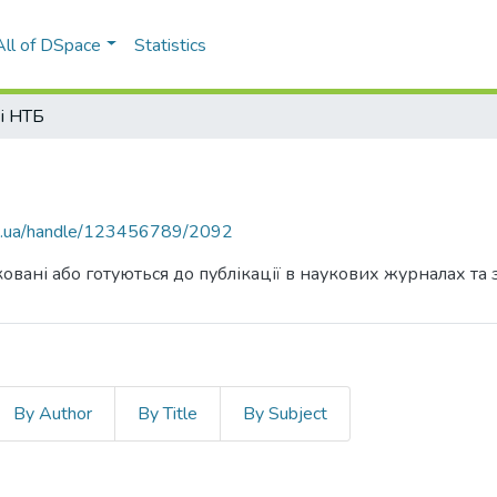
All of DSpace
Statistics
ті НТБ
kpi.ua/handle/123456789/2092
овані або готуються до публікації в наукових журналах та 
By Author
By Title
By Subject