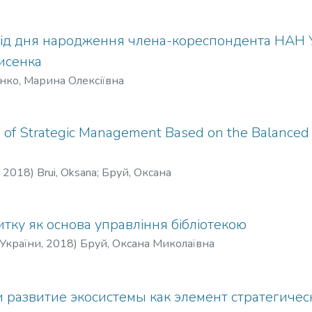
від дня народження члена-кореспондента НАН У
исенка
ко, Марина Олексіївна
 of Strategic Management Based on the Balanced S
,
2018
)
Brui, Oksana
;
Бруй, Оксана
итку як основа управління бібліотекою
України
,
2018
)
Бруй, Оксана Миколаївна
 развитие экосистемы как элемент стратегичес