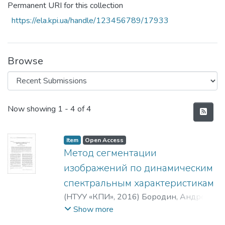
Permanent URI for this collection
https://ela.kpi.ua/handle/123456789/17933
Browse
Recent Submissions
Now showing
1 - 4 of 4
Item
Open Access
Метод сегментации
изображений по динамическим
спектральным характеристикам
(
НТУУ «КПИ»
,
2016
)
Бородин, Андрей
Андреевич
;
Borodyn, Andrii A.
Show more