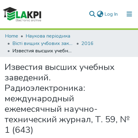
(current)
Log In
Communities & Collections
Home
Наукова періодика
Вісті вищих учбових закладів. Радіоелектроніка
2016
All of DSpace
Известия высших учебных заведений. Радиоэлектроника: международный ежемесячный научно-технический журнал, Т. 59, № 1 (643)
Statistics
Известия высших учебных
заведений.
Радиоэлектроника:
международный
ежемесячный научно-
технический журнал, Т. 59, №
1 (643)