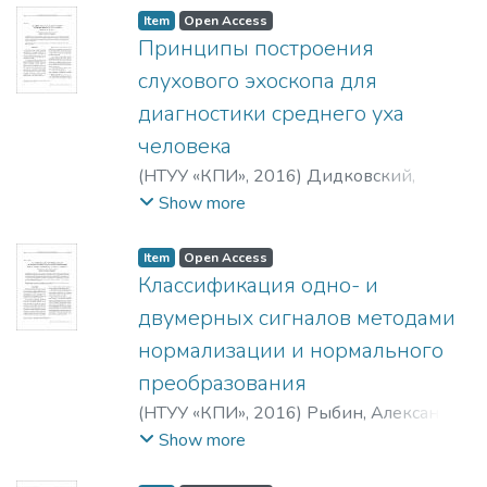
Item
Open Access
Принципы построения
слухового эхоскопа для
диагностики среднего уха
человека
(
НТУУ «КПИ»
,
2016
)
Дидковский,
Виталий Семенович
;
Найда, Сергей
Show more
Анатольевич
;
Didkovskyi, Vitaliy S.
;
Naida,
S. A.
Item
Open Access
Классификация одно- и
двумерных сигналов методами
нормализации и нормального
преобразования
(
НТУУ «КПИ»
,
2016
)
Рыбин, Александр
Иванович
;
Мельник, Андрей
Show more
Дмитриевич
;
Нижебецкая, Юлия