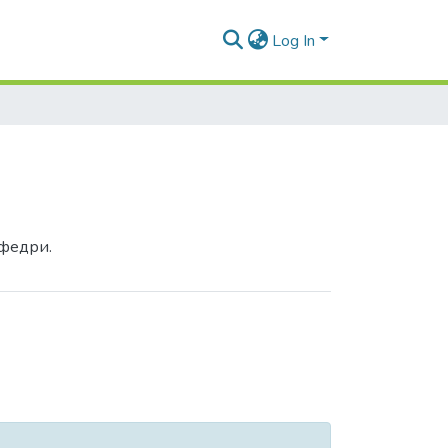
Log In
афедри.