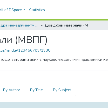
All of DSpace
Statistics
Кафедра менеджменту видавничо-поліграфічної галузі (МВПГ)
Довідкові матеріали (МВПГ)
али (МВПГ)
kpi.ua/handle/123456789/1938
 тощо, авторами яких є науково-педагогічні працівники к
By Author
By Title
By Subject