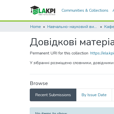
Communities & Collections
Home
Навчально-науковий видавничо-полiграфiчний інститут (НН ВПІ)
Довідкові матері
Permanent URI for this collection
https://ela.
У зібранні розміщено словники, довідники
Browse
Recent Submissions
By Issue Date
Recent Submissions
No items to show