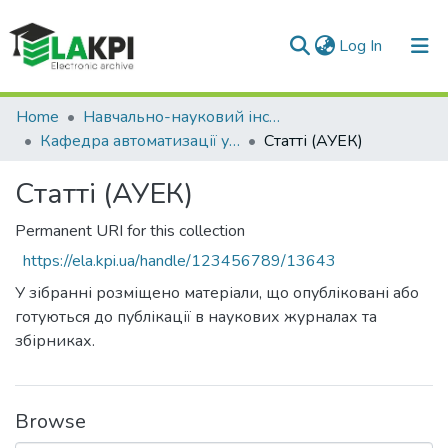
(current)
Log In
Communities & Collections
Home
Навчально-науковий інститут енергозбереження та енергоменеджменту (НН ІЕЕ)
Кафедра автоматизації управління електротехнічними комплексами (АУЕК)
Статті (АУЕК)
All of DSpace
Статті (АУЕК)
Statistics
Permanent URI for this collection
https://ela.kpi.ua/handle/123456789/13643
У зібранні розміщено матеріали, що опубліковані або
готуються до публікації в наукових журналах та
збірниках.
Browse