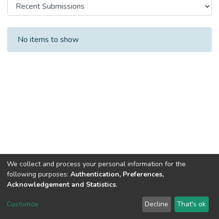
Recent Submissions
No items to show
We collect and process your personal information for the
following purposes:
Authentication, Preferences,
Acknowledgement and Statistics
.
DSpace software
copyright © 2002-2026
LYRASIS
Customize
Decline
That's ok
Cookie settings
Send Feedback