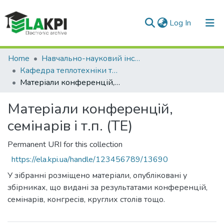
(current)
Log In
Communities & Collections
Home
Навчально-науковий інститут енергозбереження та енергоменеджменту (НН ІЕЕ)
Кафедра теплотехніки та енергозбереження (ТЕ)
All of DSpace
Матеріали конференцій, семінарів і т.п. (ТЕ)
Statistics
Матеріали конференцій,
семінарів і т.п. (ТЕ)
Permanent URI for this collection
https://ela.kpi.ua/handle/123456789/13690
У зібранні розміщено матеріали, опубліковані у
збірниках, що видані за результатами конференцій,
семінарів, конгресів, круглих столів тощо.