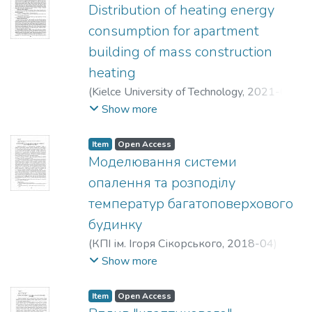
Політкін, Микола Володимирович
Distribution of heating energy
consumption for apartment
building of mass construction
heating
(
Kielce University of Technology
,
2021-06-
05
)
Deshko, Valeriy
;
Bilous, Inna
;
Show more
Maksymenko, Oleksandra
Item
Open Access
Моделювання системи
опалення та розподілу
температур багатоповерхового
будинку
(
КПІ ім. Ігоря Сікорського
,
2018-04
)
Лєконцева, О. Е
;
Голубенко, О. О.
;
Show more
Дешко, В. І.
Item
Open Access