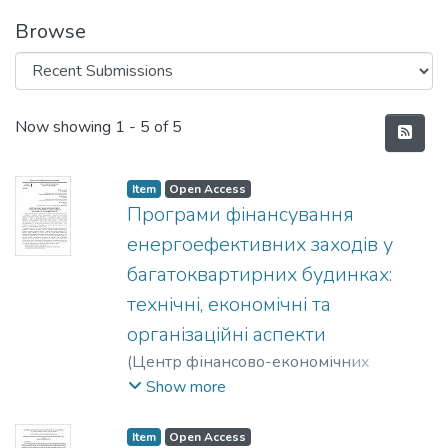
Browse
Recent Submissions
Now showing
1 - 5 of 5
Item
Open Access
Програми фінансування
енергоефективних заходів у
багатоквартирних будинках:
технічні, економічні та
організаційні аспекти
(
Центр фінансово-економічних
наукових досліджень
,
2018-05-14
)
Show more
Шовкалюк, Марина Михайлівна
;
Лєконцева, Олександра Едуардівна
;
Item
Open Access