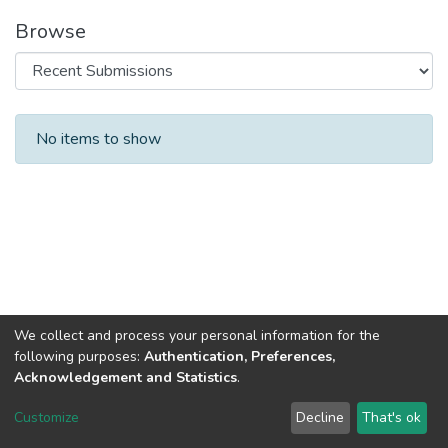
Browse
Recent Submissions
No items to show
We collect and process your personal information for the
following purposes:
Authentication, Preferences,
Acknowledgement and Statistics
.
DSpace software
copyright © 2002-2026
LYRASIS
Customize
Decline
That's ok
Cookie settings
Send Feedback