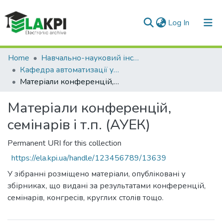
(current)
Log In
Communities & Collections
Home
Навчально-науковий інститут енергозбереження та енергоменеджменту (НН ІЕЕ)
Кафедра автоматизації управління електротехнічними комплексами (АУЕК)
All of DSpace
Матеріали конференцій, семінарів і т.п. (АУЕК)
Statistics
Матеріали конференцій,
семінарів і т.п. (АУЕК)
Permanent URI for this collection
https://ela.kpi.ua/handle/123456789/13639
У зібранні розміщено матеріали, опубліковані у
збірниках, що видані за результатами конференцій,
семінарів, конгресів, круглих столів тощо.