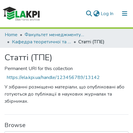
(current)
Log In
Communities & Collections
Home
Факультет менеджменту та маркетингу (ФММ)
Кафедра теоретичної та прикладної економіки (ТПЕ)
Статті (ТПЕ)
All of DSpace
Статті (ТПЕ)
Statistics
Permanent URI for this collection
https://ela.kpi.ua/handle/123456789/13142
У зібранні розміщено матеріали, що опубліковані або
готуються до публікації в наукових журналах та
збірниках.
Browse