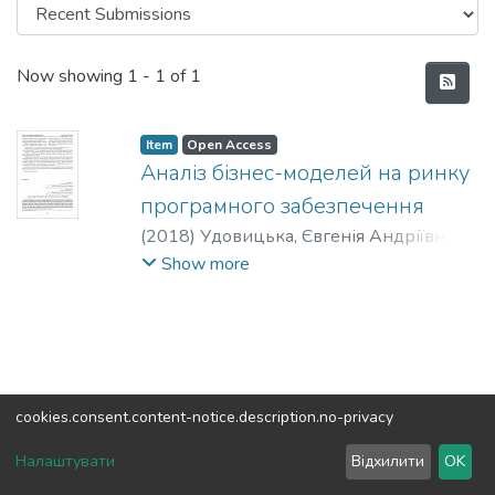
Recent Submissions
Now showing
1 - 1 of 1
Item
Open Access
Аналіз бізнес-моделей на ринку
програмного забезпечення
(
2018
)
Удовицька, Євгенія Андріївна
;
Дученко, Марина Михайлівна
Show more
cookies.consent.content-notice.description.no-privacy
DSpace software
copyright © 2002-2026
LYRASIS
Налаштувати
Відхилити
OK
Cookie settings
Send Feedback