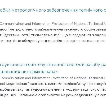
обки метрологічного забезпечення технічного о
l Communication and Information Protection of National Technical U
chnic Institute”
вості метрологічного забезпечення технічного обслуговуван
,
2022
)
Мирошниченко, Юрій Володимирови
і (десятки і сотні тисяч елементів), що складаються з окре
их, технічне обслуговування та відновлення працездатнос
ується для підвищення ефективності технічного обслугов
логічного забезпечення, встановлювати раціональну послі
 обґрунтовано вибирати засоби вимірювальної техніки. Д
мплексний показник, що обʼєднує окремі параметри перев
руктивного синтезу антенної системи засобу ра
у. Це дозволяє за мінімальний час із заданою вірогідніст
ашованих випромінювачах
рім того можливо кількісно оцінити час виконання технічно
l Communication and Information Protection of National Technical U
логічної надійності та ймовірності правильної оцінки рез
chnic Institute”
вої модернізації зазнають системи радіозв’язку. Це стосує
,
2022
)
Мавріна, Олена Сергіївна
льної техніки. Формалізовано порядок використання отри
собів зв’язку так і удосконалення та модернізації існуючи
 реалізації. Вперше враховано результати останніх дослідж
в до них. Загальною особливістю мереж радіозв’язку є су
езпечення засобів зв’язку під час їх технічної експлуатації
ктів зв’язку від типу та параметрів антенних систем та ві
в виконання перевірки параметрів, можливість відмови зас