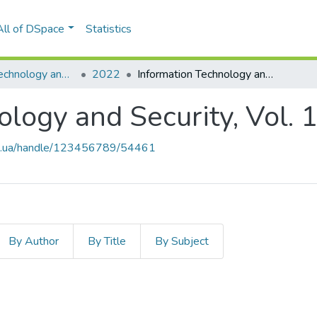
All of DSpace
Statistics
Information Technology and Security
2022
Information Technology and Security, Vol. 10, Iss. 1 (18)
logy and Security, Vol. 10
kpi.ua/handle/123456789/54461
By Author
By Title
By Subject