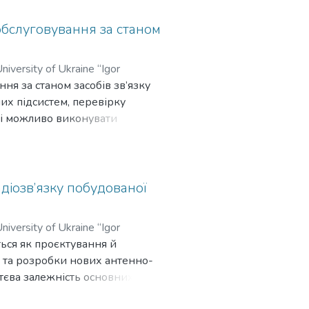
бслуговування за станом
niversity of Ukraine “Igor
ня за станом засобів зв’язку
ч
мих підсистем, перевірку
ті можливо виконувати
ування за станом врахувати
довність виконання операцій,
ля цього в методиці
ірок та ймовірність їх
діозв’язку побудованої
ю оцінити технічний стан
го обслуговування з
niversity of Ukraine “Igor
ультату перевірки параметрів
ться як проєктування й
маних результатів і
х та розробки нових антенно-
ень в галузі технічного і
ттєва залежність основних
, а саме можливість помилкової
д рішень щодо їх розташування.
обів вимірювальної техніки,