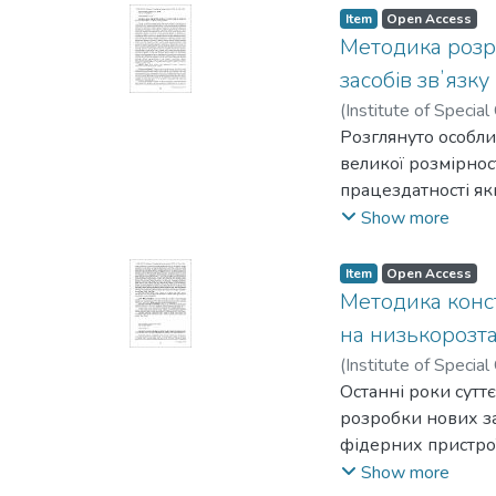
Item
Open Access
Методика розр
засобів звʼязку
(
Institute of Specia
Sikorsky Kyiv Polyte
Розглянуто особли
великої розмірност
працездатності як
автономно. Пропон
Show more
особливості метро
залежно від вимог
Item
Open Access
використовують ко
Методика конст
переважного вибор
на низькорозт
засобу звʼязку. К
(
Institute of Specia
урахуванням метро
Sikorsky Kyiv Polyte
Останні роки суттє
засобами вимірюва
розробки нових за
приведено приклад
фідерних пристрої
метрологічного заб
характеристик об’є
Show more
оцінки результаті