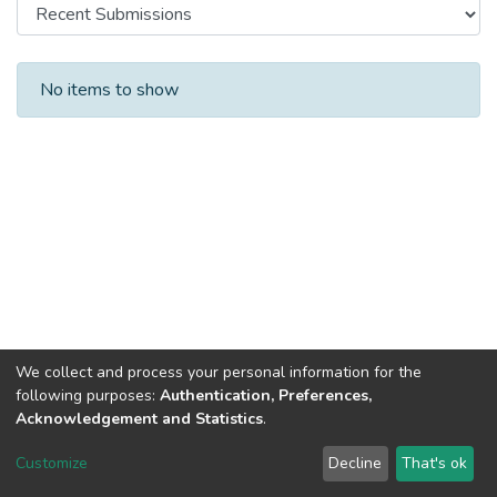
Recent Submissions
No items to show
We collect and process your personal information for the
following purposes:
Authentication, Preferences,
Acknowledgement and Statistics
.
DSpace software
copyright © 2002-2026
LYRASIS
Customize
Decline
That's ok
Cookie settings
Send Feedback