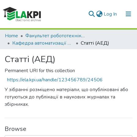
(current)
Log In
Communities & Collections
Home
Факультет робототехніки та приладобудування (ФРП)
Кафедра автоматизації експериментальних досліджень (АЕД)
Статті (АЕД)
All of DSpace
Статті (АЕД)
Statistics
Permanent URI for this collection
https://ela.kpi.ua/handle/123456789/24506
У зібранні розміщено матеріали, що опубліковані або
готуються до публікації в наукових журналах та
збірниках.
Browse