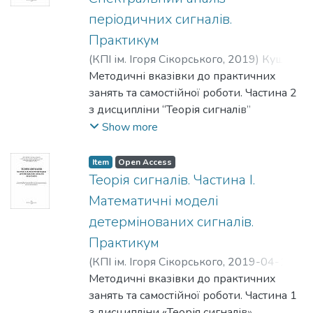
періодичних сигналів.
Практикум
(
КПІ ім. Ігоря Сікорського
,
2019
)
Кущ,
Сергій Миколайович
Методичні вказівки до практичних
;
Прогонов,
Дмитро Олександрович
занять та самостійної роботи. Частина 2
;
Смирнов,
Володимир Павлович
з дисципліни “Теорія сигналів”
призначені для поглибленого вивчення
Show more
розділу програми щодо моделювання
складних сигналів з використанням
Item
Open Access
сучасного програмного забезпечення
Теорія сигналів. Частина I.
(пакету Mathcad). Наданий матеріал
Математичні моделі
дозволить набути навички аналізу
детермінованих сигналів.
складних сигналів сучасними методами
Практикум
досліджень та допоможе кращому
засвоєнню теоретичних положень,
(
КПІ ім. Ігоря Сікорського
,
2019-04-10
)
викладених в лекціях, навчальній та
Кущ, Сергій Миколайович
Методичні вказівки до практичних
;
Прогонов,
науковій літературі.
Дмитро Олександрович
занять та самостійної роботи. Частина 1
;
Смирнов,
Володимир Павлович
з дисципліни «Теорія сигналів»