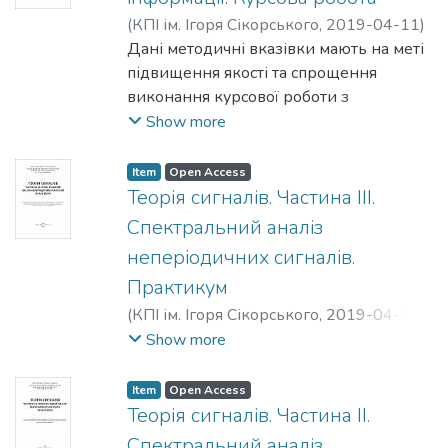
основних параметрів
(
КПІ ім. Ігоря Сікорського
,
2019-04-11
)
радіоприймального пристрою.
Смирнов, Володимир Павлович
Дані методичні вказівки мають на меті
підвищення якості та спрощення
виконання курсової роботи з
дисципліни «Засоби приймання і
Show more
оброблення інформації». У вказівках
подано короткі відомості про структуру,
Item
Open Access
властивості радіоприймальних
Теорія сигналів. Частина III.
пристроїв і наведено методику
Спектральний аналіз
розрахунку їх основних параметрів.
неперіодичних сигналів.
Викладений матеріал можна
Практикум
використовувати під час підготовки до
іспиту з дисципліни.
(
КПІ ім. Ігоря Сікорського
,
2019-04-10
)
Кущ, Сергій Миколайович
;
Прогонов,
Show more
Дмитро Олександрович
;
Смирнов,
Володимир Павлович
Item
Open Access
Теорія сигналів. Частина II.
Спектральний аналіз