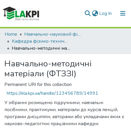
(current)
Log In
Communities & Collections
Home
Навчально-науковий фізико-технічний інститут (НН ФТІ)
Кафедра фізико-технічних засобів захисту інформації (ФТЗЗІ)
All of DSpace
Навчально-методичні матеріали (ФТЗЗІ)
Statistics
Навчально-методичні
матеріали (ФТЗЗІ)
Permanent URI for this collection
https://ela.kpi.ua/handle/123456789/14991
У зібранні розміщено підручники, навчальні
посібники, практикуми, матеріали до курсів лекцій,
програми дисциплін, авторами або укладачами яких є
науково-педагогічні працівники кафедри.