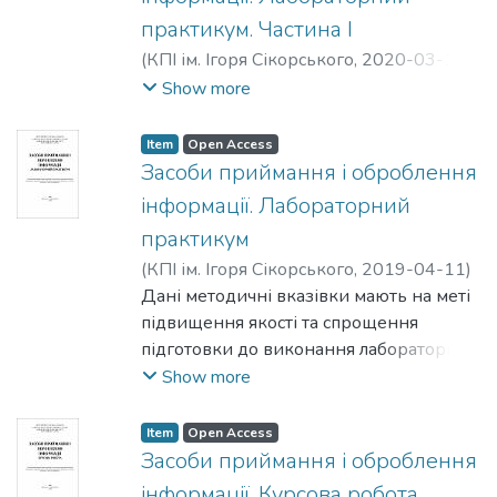
практикум. Частина І
(
КПІ ім. Ігоря Сікорського
,
2020-03-13
)
Кущ, Сергій Миколайович
;
Прогонов,
Show more
Дмитро Олександрович
Item
Open Access
Засоби приймання і оброблення
інформації. Лабораторний
практикум
(
КПІ ім. Ігоря Сікорського
,
2019-04-11
)
Смирнов, Володимир Павлович
Дані методичні вказівки мають на меті
підвищення якості та спрощення
підготовки до виконання лабораторних
робіт з дисципліни «Засоби приймання і
Show more
оброблення інформації». У вказівках
подано короткі відомості про структуру,
Item
Open Access
властивості лабораторних стендів і
Засоби приймання і оброблення
наведено методику визначення
інформації. Курсова робота