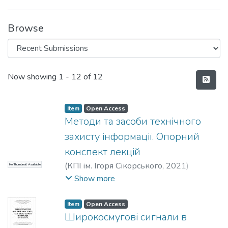
Browse
Recent Submissions
Now showing
1 - 12 of 12
Item
Open Access
Методи та засоби технічного
захисту інформації. Опорний
конспект лекцій
(
КПІ ім. Ігоря Сікорського
,
2021
)
No Thumbnail Available
Луценко, Володимир Миколайович
;
Show more
Прогонов, Дмитро Олександрович
Item
Open Access
Широкосмугові сигнали в