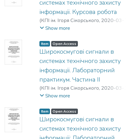
системах технічного захисту
інформації. Курсова робота
(
КПІ ім. Ігоря Сікорського
,
2020-03-13
)
Кущ, Сергій Миколайович
;
Прогонов,
Show more
Дмитро Олександрович
;
Пивовар,
Олександр Васильович
Item
Open Access
Широкосмугові сигнали в
системах технічного захисту
інформації. Лабораторний
практикум. Частина ІI
(
КПІ ім. Ігоря Сікорського
,
2020-03-13
)
Кущ, Сергій Миколайович
;
Прогонов,
Show more
Дмитро Олександрович
Item
Open Access
Широкосмугові сигнали в
системах технічного захисту
інформації: Лабораторний