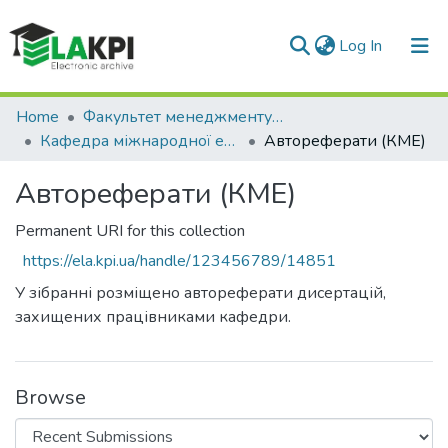
(current)
Log In
Communities & Collections
Home
Факультет менеджменту та маркетингу (ФММ)
Кафедра міжнародної економіки (КМЕ)
Автореферати (КМЕ)
All of DSpace
Автореферати (КМЕ)
Statistics
Permanent URI for this collection
https://ela.kpi.ua/handle/123456789/14851
У зібранні розміщено автореферати дисертацій,
захищених працівниками кафедри.
Browse