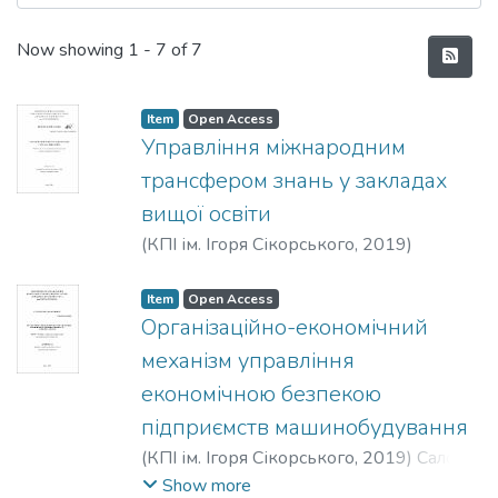
Recent Submissions
Now showing
1 - 7 of 7
Item
Open Access
Управління міжнародним
трансфером знань у закладах
вищої освіти
(
КПІ ім. Ігоря Сікорського
,
2019
)
Шишолін, Андрій Павлович
Item
Open Access
Організаційно-економічний
механізм управління
економічною безпекою
підприємств машинобудування
(
КПІ ім. Ігоря Сікорського
,
2019
)
Салоїд,
Станіслав Васильович
Show more