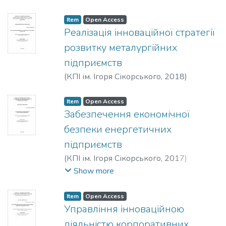
Item
Open Access
Реалізація інноваційної стратегії
розвитку металургійних
підприємств
(
КПІ ім. Ігоря Сікорського
,
2018
)
Чайковський, Євгеній Олександрович
Item
Open Access
Забезпечення економічної
безпеки енергетичних
підприємств
(
КПІ ім. Ігоря Сікорського
,
2017
)
Черняк, Ганна Михайлівна
;
Кафедра
Show more
міжнародної економіки
;
Факультет
менеджменту та маркетингу
;
Item
Open Access
Національний технічний університет
Управління інноваційною
України «Київський політехнічний
діяльністю корпоративних