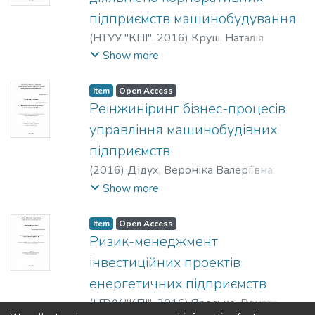
інститут імені Ігоря Сікорського»
підприємств машинобудування
(
НТУУ "КПІ"
,
2016
)
Круш, Наталія
Петрівна
;
міжнародної економіки
;
Show more
менеджменту та маркетингу
;
Національний технічний університет
Item
Open Access
України "Київський політехнічний
Реінжиніринг бізнес-процесів
інститут"
управління машинобудівних
підприємств
(
2016
)
Дідух, Вероніка Валеріївна
;
міжнародної економіки
;
менеджменту
Show more
та маркетингу
;
Національний технічний
університет України "Київський
Item
Open Access
політехнічний інститут"
Ризик-менеджмент
інвестиційних проектів
енергетичних підприємств
(
НТУУ "КПІ"
,
2016
)
Яресько, Рената