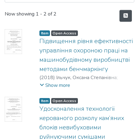
Recent Submissions
Now showing
1 - 2 of 2
Item
Open Access
Підвищення рівня ефективності
управління охороною праці на
машинобудівному виробництві
методами бенчмаркінгу
(
2018
)
Ільчук, Оксана Степанівна
;
Левченко, Олег Григорович
Show more
Item
Open Access
Удосконалення технології
керованого розколу кам’яних
блоків невибуховими
руйнуючими сумішами