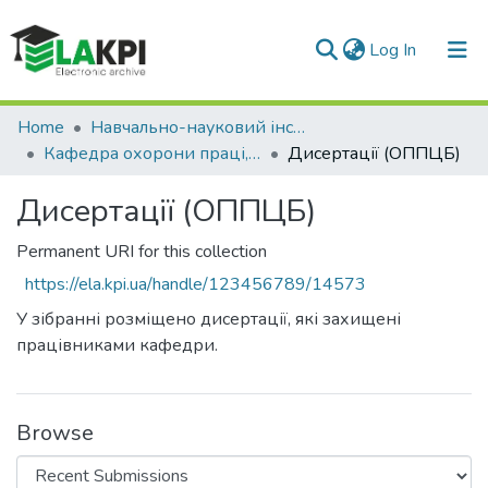
(current)
Log In
Communities & Collections
Home
Навчально-науковий інститут енергозбереження та енергоменеджменту (НН ІЕЕ)
Кафедра охорони праці, промислової та цивільної безпеки (ОППЦБ)
Дисертації (ОППЦБ)
All of DSpace
Дисертації (ОППЦБ)
Statistics
Permanent URI for this collection
https://ela.kpi.ua/handle/123456789/14573
У зібранні розміщено дисертації, які захищені
працівниками кафедри.
Browse