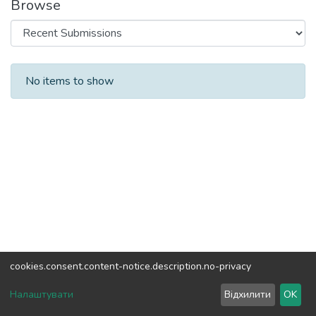
Browse
Recent Submissions
No items to show
cookies.consent.content-notice.description.no-privacy
DSpace software
copyright © 2002-2026
LYRASIS
Налаштувати
Відхилити
OK
Cookie settings
Send Feedback