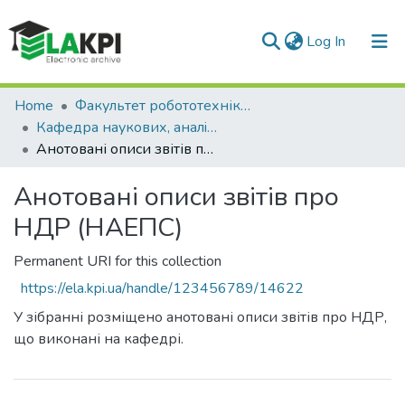
(current)
Log In
Communities & Collections
Home
Факультет робототехніки та приладобудування (ФРП)
Кафедра наукових, аналiтичних та екологiчних приладiв i систем (НАЕПС)
All of DSpace
Анотовані описи звітів про НДР (НАЕПС)
Statistics
Анотовані описи звітів про
НДР (НАЕПС)
Permanent URI for this collection
https://ela.kpi.ua/handle/123456789/14622
У зібранні розміщено анотовані описи звітів про НДР,
що виконані на кафедрі.