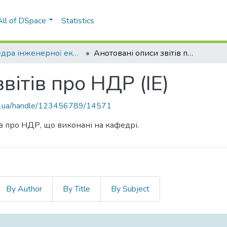
All of DSpace
Statistics
Кафедра інженерної екології (ІЕ)
Анотовані описи звітів про НДР (ІЕ)
вітів про НДР (ІЕ)
kpi.ua/handle/123456789/14571
ів про НДР, що виконані на кафедрі.
By Author
By Title
By Subject