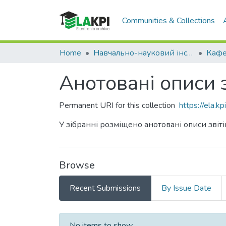
Communities & Collections
Home
Навчально-науковий інститут енергозбереження та енергоменеджменту (НН ІЕЕ)
Анотовані описи з
Permanent URI for this collection
https://ela.
У зібранні розміщено анотовані описи звіт
Browse
Recent Submissions
By Issue Date
Recent Submissions
No items to show