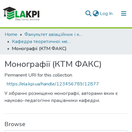
(current)
Log In
Communities & Collections
Home
Факультет авіаційних і космічних систем (ФАКС)
Кафедра теоретичної механіки
All of DSpace
Монографії (КТМ ФАКС)
Statistics
Монографії (КТМ ФАКС)
Permanent URI for this collection
https://ela.kpi.ua/handle/123456789/12877
У зібранні розміщено монографії, авторами яких є
науково-педагогічні працівники кафедри.
Browse