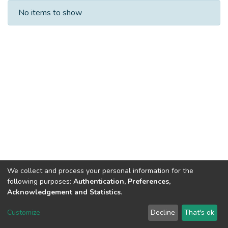
Recent Submissions
No items to show
We collect and process your personal information for the
following purposes:
Authentication, Preferences,
Acknowledgement and Statistics
.
DSpace software
copyright © 2002-2026
LYRASIS
Customize
Decline
That's ok
Cookie settings
Send Feedback