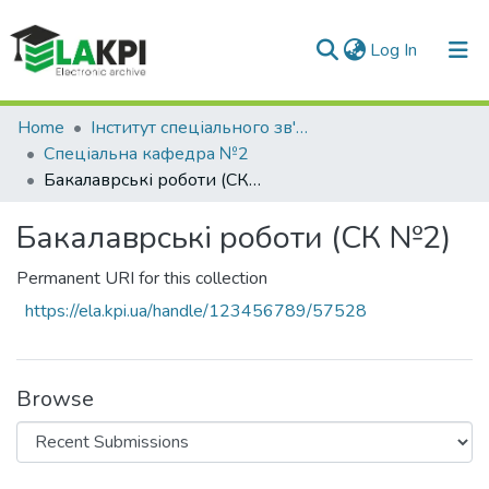
(current)
Log In
Communities & Collections
Home
Інститут спеціального зв'язку та захисту інформації (ІСЗЗІ)
Спеціальна кафедра №2
All of DSpace
Бакалаврські роботи (СК №2)
Statistics
Бакалаврські роботи (СК №2)
Permanent URI for this collection
https://ela.kpi.ua/handle/123456789/57528
Browse