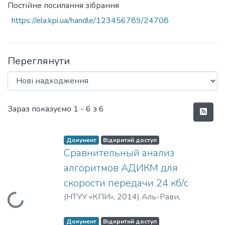
Постійне посилання зібрання
https://ela.kpi.ua/handle/123456789/24708
Переглянути
Нові надходження
Зараз показуємо
1 - 6 з 6
Документ
Відкритий доступ
Сравнительный анализ
алгоритмов АДИКМ для
скорости передачи 24 кб/с
(
НТУУ «КПИ»
,
2014
)
Аль-Рави,
Вантажиться...
Муханнед
;
Аль-Рави, Муаайед
Документ
Відкритий доступ