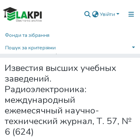
Увійти
Фонди та зібрання
Головна
Наукова періодика
Вісті вищих учбових закладів. Радіоелектроніка
2014
Пошук за критеріями
Известия высших учебных заведений. Радиоэлектроника: международный ежемесячный научно-технический журнал, Т. 57, № 6 (624)
Статистика
Известия высших учебных
заведений.
Радиоэлектроника:
международный
ежемесячный научно-
технический журнал, Т. 57, №
6 (624)