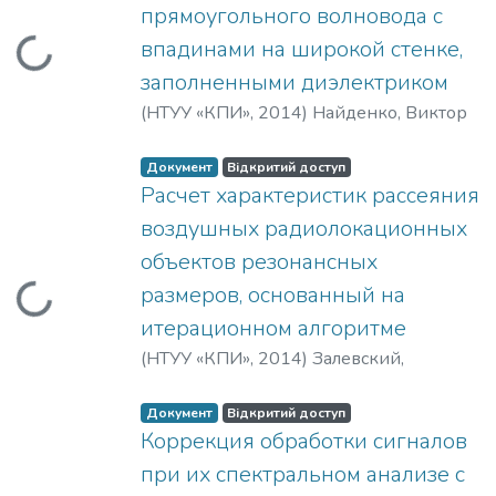
прямоугольного волновода с
впадинами на широкой стенке,
Вантажиться...
заполненными диэлектриком
(
НТУУ «КПИ»
,
2014
)
Найденко, Виктор
Иванович
;
Шумаков, Д. С.
Документ
Відкритий доступ
Расчет характеристик рассеяния
воздушных радиолокационных
объектов резонансных
размеров, основанный на
Вантажиться...
итерационном алгоритме
(
НТУУ «КПИ»
,
2014
)
Залевский,
Геннадий Станиславович
;
Сухаревский,
Олег Ильич
Документ
Відкритий доступ
Коррекция обработки сигналов
при их спектральном анализе с