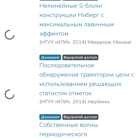
Нелинейные S-блоки
конструкции Ниберг с
максимальным лавинным
эффектом
Вантажиться...
(
НТУУ «КПИ»
,
2014
)
Мазурков, Михаил
Иванович
;
Соколов, Артем Викторович
Документ
Відкритий доступ
Последовательное
обнаружение траектории цели с
использованием решающих
статистик отметок
Вантажиться...
(
НТУУ «КПИ»
,
2014
)
Неуймин,
Александр Станиславович
;
Жук, Сергей
Яковлевич
Документ
Відкритий доступ
Собственные волны
периодического