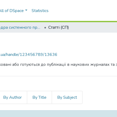
All of DSpace
Statistics
Кафедра системного проектування (СП)
Статті (СП)
kpi.ua/handle/123456789/13636
овані або готуються до публікації в наукових журналах та 
By Author
By Title
By Subject