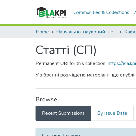
Communities & Collections
Home
Навчально-науковий інститут прикладного системного аналізу (НН ІПСА)
Статті (СП)
Permanent URI for this collection
https://ela.
У зібранні розміщено матеріали, що опублік
Browse
Recent Submissions
By Issue Date
Recent Submissions
No items to show