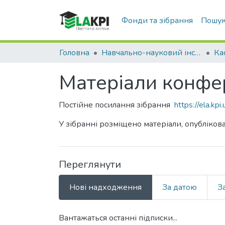
Фонди та зібрання
Пошук
Головна
Навчально-науковий інститут телекомунікаційних систем (НН ІТС)
Матеріали конфере
Постійне посилання зібрання
https://ela.k
У зібранні розміщено матеріали, опублікова
Переглянути
Нові надходження
За датою
З
Вантажаться останні підписки...