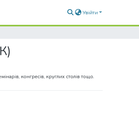
Увійти
К)
інарів, конгресів, круглих столів тощо.