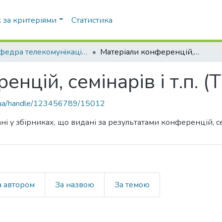
 за критеріями
Статистика
Кафедра телекомунiкацiй (ТК)
Матеріали конференцій, семінарів і т.п. (ТК)
нцій, семінарів і т.п. (Т
pi.ua/handle/123456789/15012
ні у збірниках, що видані за результатами конференцій, сем
а автором
За назвою
За темою