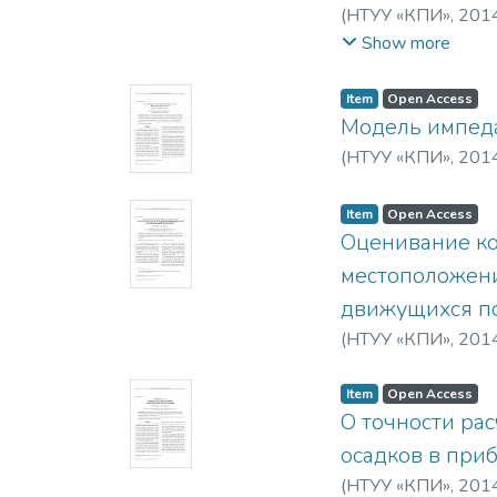
(
НТУУ «КПИ»
,
201
Световна
Show more
Item
Open Access
Модель импеда
(
НТУУ «КПИ»
,
201
Item
Open Access
Оценивание ко
местоположени
движущихся по
(
НТУУ «КПИ»
,
201
Item
Open Access
О точности ра
осадков в при
(
НТУУ «КПИ»
,
201