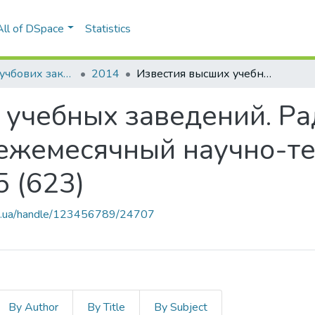
All of DSpace
Statistics
Вісті вищих учбових закладів. Радіоелектроніка
2014
Известия высших учебных заведений. Радиоэлектроника: международный ежемесячный научно-технический журнал, Т. 57, № 5 (623)
 учебных заведений. Ра
ежемесячный научно-те
5 (623)
kpi.ua/handle/123456789/24707
By Author
By Title
By Subject