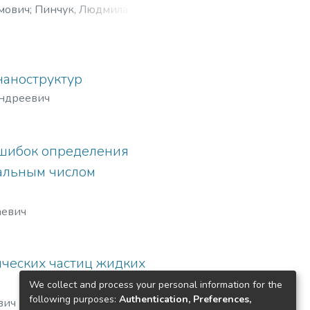
мович
;
Пинчук, Людмила
наноструктур
Андреевич
ошибок определения
альным числом
аевич
ческих частиц жидких
We collect and process your personal information for the
following purposes:
Authentication, Preferences,
вич