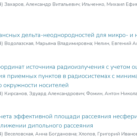
4
)
Захаров, Александр Витальевич
;
Ильченко, Михаил Ефи
нсных дельта-неоднородностей для микро- и 
4
)
Водолазская, Марьяна Владимировна
;
Нелин, Евгений 
ординат источника радиоизлучения с учетом 
я приемных пунктов в радиосистемах с миним
 окружности носителей
4
)
Кирсанов, Эдуард Александрович
;
Фомин, Антон Никол
счета эффективной площади рассеяния несфери
ближении дипольного рассеяния
4
)
Веселовская, Анна Богдановна
;
Хлопов, Григорий Ивано