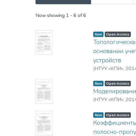
Recent Submissions
Now showing
1 - 6 of 6
Item
Open Access
Топологическа
основании уче
устройств
(
НТУУ «КПИ»
,
201
Item
Open Access
Моделирование
(
НТУУ «КПИ»
,
201
Item
Open Access
Коэффициенты 
полосно-пропу