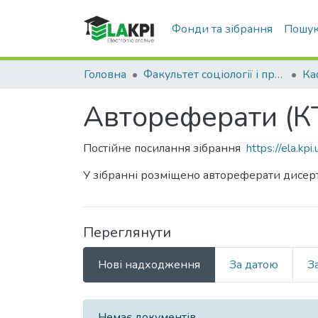
Фонди та зібрання
Пошук
Головна
Факультет соціології і права (ФСП)
Автореферати (К
Постійне посилання зібрання
https://ela.k
У зібранні розміщено автореферати дисер
Переглянути
Нові надходження
За датою
З
Нові надходження
Немає документів