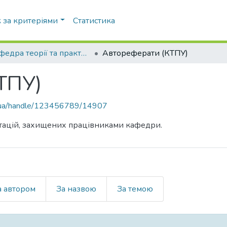
 за критеріями
Статистика
Кафедра теорії та практики управління (КТПУ)
Автореферати (КТПУ)
ТПУ)
pi.ua/handle/123456789/14907
тацій, захищених працівниками кафедри.
а автором
За назвою
За темою