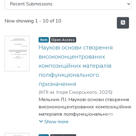
Recent Submissions
Now showing
1 - 10 of 10
Item
Open Access
Наукові основи створення
висококонцентрованих
композиційних матеріалів
поліфункціонального
призначення
(
КПІ ім. Ігоря Сікорського
,
2025
)
Мельник, Любов Іванівна
Мельник Л.І. Наукові основи створення
висококонцентрованих композиційних
матеріалів поліфункціонального
призначення – Рукопис Дисертація на
Show more
здобуття наукового ступеня доктора