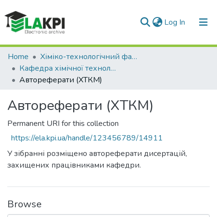
(current)
Log In
Communities & Collections
Home
Хіміко-технологічний факультет (ХТФ)
Кафедра хімічної технології композиційних матеріалів (ХТКМ)
All of DSpace
Автореферати (ХТКМ)
Statistics
Автореферати (ХТКМ)
Permanent URI for this collection
https://ela.kpi.ua/handle/123456789/14911
У зібранні розміщено автореферати дисертацій,
захищених працівниками кафедри.
Browse