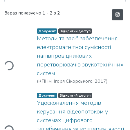
Нові надходження
Зараз показуємо
1 - 2 з 2
Документ
Відкритий доступ
Методи та засіб забезпечення
електромагнітної сумісності
напівпровідникових
перетворювачів звукотехнічних
ься...
систем
(
КПІ ім. Ігоря Сікорського
,
2017
)
Шарадга, Осман Ахмед Мохамед
Документ
Відкритий доступ
Удосконалення методів
керування відеопотоком у
системах цифрового
телебачення за критерієм якості