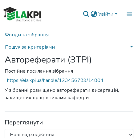
Увійти
Фонди та зібрання
Головна
Факультет електроніки (ФЕЛ)
Кафедра звукотехніки та реєстрації інформації (ЗТРІ)
Автореферати (ЗТРІ)
Пошук за критеріями
Автореферати (ЗТРІ)
Статистика
Постійне посилання зібрання
https://ela.kpi.ua/handle/123456789/14804
У зібранні розміщено автореферати дисертацій,
захищених працівниками кафедри.
Переглянути