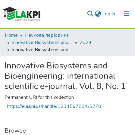
(current)
Log In
Communities & Collections
Home
Наукова періодика
Innovative Biosystems and Bioengineering
2024
All of DSpace
Innovative Biosystems and Bioengineering: international scientific e-journal, Vol. 8, No. 1
Statistics
Innovative Biosystems and
Bioengineering: international
scientific e-journal, Vol. 8, No. 1
Permanent URI for this collection
https://ela.kpi.ua/handle/123456789/65278
Browse