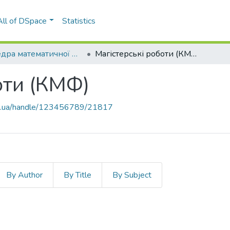
All of DSpace
Statistics
Кафедра математичної фізики (КМФ)
Магістерські роботи (КМФ)
оти (КМФ)
kpi.ua/handle/123456789/21817
By Author
By Title
By Subject