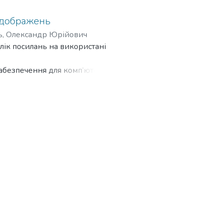
ідображень
, Олександр Юрійович
лік посилань на використані
абезпечення для комп’ютерної
й відображення Ено. А саме
теристичних показників.
ищезгаданих відображень.