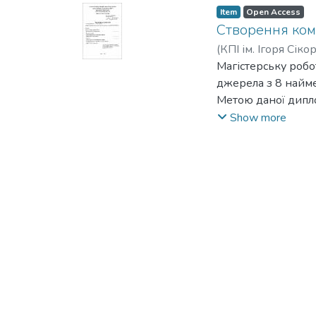
Item
Open Access
Створення ком
(
КПІ ім. Ігоря Сіко
Магістерську робо
джерела з 8 найме
Метою даної дипло
візуалізації та ан
Show more
У роботі було про
їхні фазові портр
У процесі викона