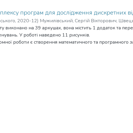
плексу програм для дослідження дискретних в
рського
,
2020-12
)
Мужилівський, Сергій Вікторович
;
Швець
ту виконано на 39 аркушах, вона містить 1 додаток та пере
нувань. У роботі наведено 11 рисунків.
мної роботи є створення математичного та програмного з
імації логістичного відображення й відображення Ено.
ведено моделювання та аналіз логістичного відображення 
ети, біфуркаційні діаграми та спектри ляпуновських харак
ння роботи було проведено аналіз динамічної поведінки в