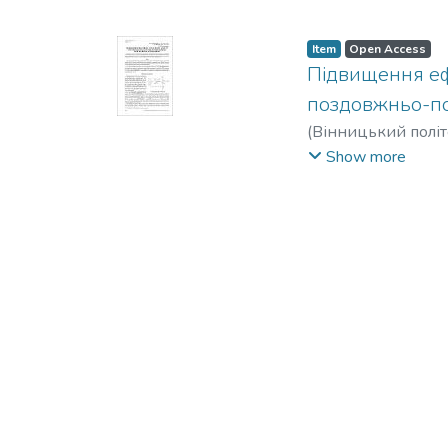
Item
Open Access
Підвищення еф
поздовжньо-п
(
Вінницький політ
Дмитрович
;
Яндул
Show more