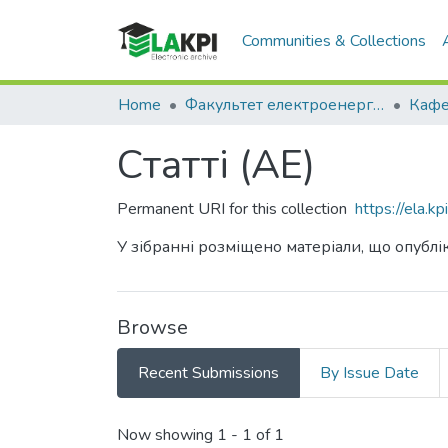
Communities & Collections
Home
Факультет електроенерготехніки та автоматики (ФЕА)
Статті (АЕ)
Permanent URI for this collection
https://ela.
У зібранні розміщено матеріали, що опублік
Browse
Recent Submissions
By Issue Date
Recent Submissions
Now showing
1 - 1 of 1