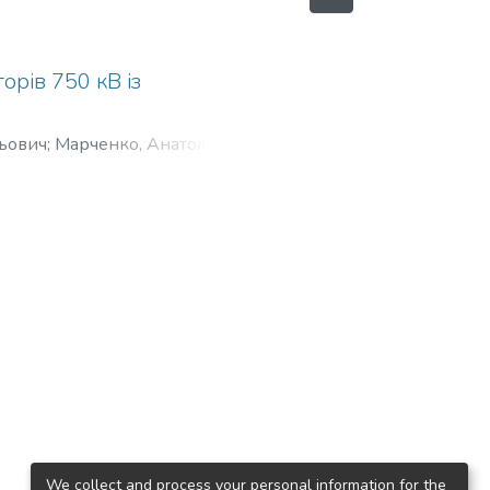
рів 750 кВ із
ьович
;
Марченко, Анатолій
We collect and process your personal information for the