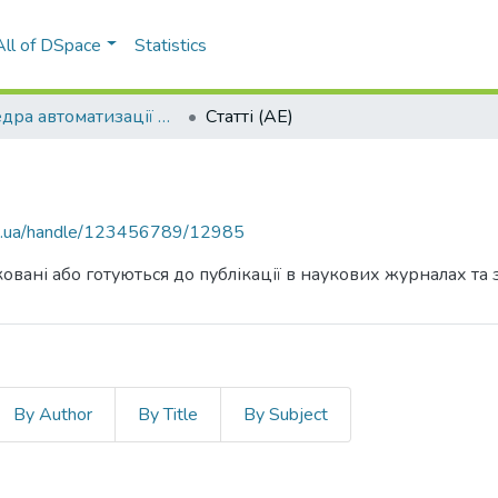
All of DSpace
Statistics
Кафедра автоматизації енергосистем (АЕ)
Статті (АЕ)
kpi.ua/handle/123456789/12985
овані або готуються до публікації в наукових журналах та 
By Author
By Title
By Subject