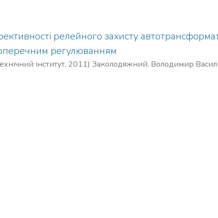
ективності релейного захисту автотрансформато
оперечним регулюванням
ехнічний інститут
,
2011
)
Заколодяжний, Володимир Васил
ьський, Олександр Станіславович