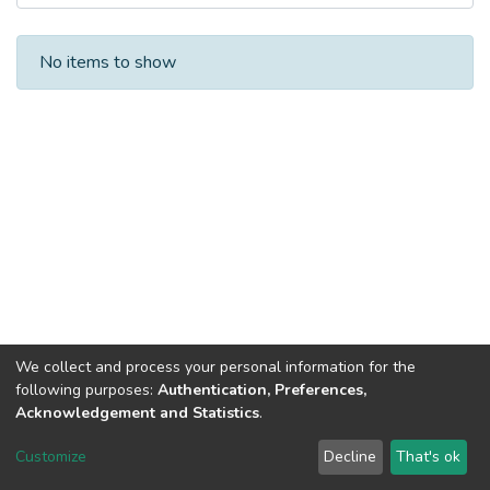
Recent Submissions
No items to show
We collect and process your personal information for the
following purposes:
Authentication, Preferences,
Acknowledgement and Statistics
.
DSpace software
copyright © 2002-2026
LYRASIS
Customize
Decline
That's ok
Cookie settings
Send Feedback