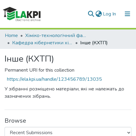
(current)
Log In
Communities & Collections
Home
Хіміко-технологічний факультет (ХТФ)
Кафедра кібернетики хіміко-технологічних процесів (КХТП)
Інше (КХТП)
All of DSpace
Інше (КХТП)
Statistics
Permanent URI for this collection
https://ela.kpi.ua/handle/123456789/13035
У зібранні розміщено матеріали, які не належать до
зазначених зібрань.
Browse