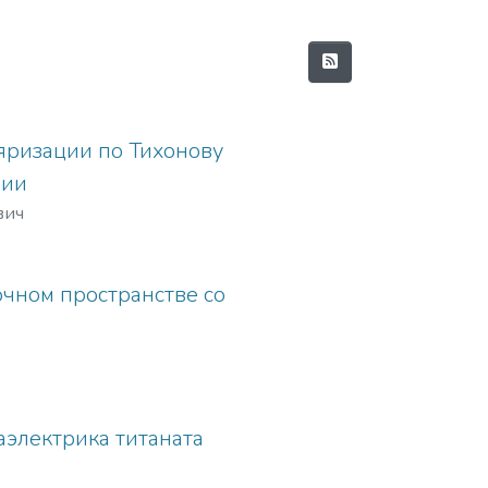
ризации по Тихонову
фии
вич
чном пространстве со
аэлектрика титаната