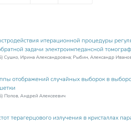
стродействия итерационной процедуры регуля
братной задачи электроимпедансной томогра
5
)
Сушко, Ирина Александровна
;
Рыбин, Александр Ивано
ппы отображений случайных выборок в выборо
шетки
5
)
Попов, Андрей Алексеевич
тот терагерцового излучения в кристаллах пар