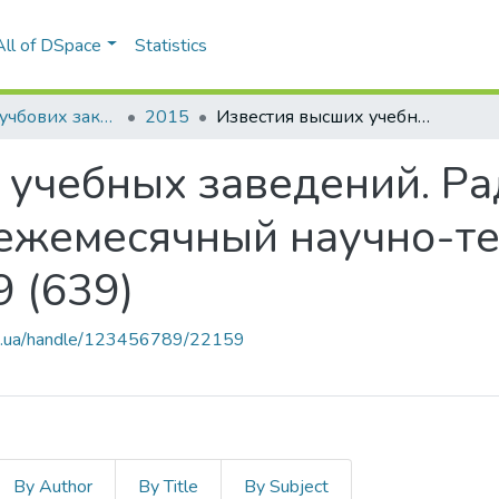
All of DSpace
Statistics
Вісті вищих учбових закладів. Радіоелектроніка
2015
Известия высших учебных заведений. Радиоэлектроника: международный ежемесячный научно-технический журнал, Т. 58, № 9 (639)
 учебных заведений. Ра
ежемесячный научно-те
9 (639)
kpi.ua/handle/123456789/22159
By Author
By Title
By Subject