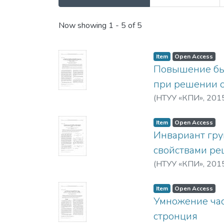
Recent Submissions
Now showing
1 - 5 of 5
Item
Open Access
Повышение бы
при решении о
(
НТУУ «КПИ»
,
201
Item
Open Access
Инвариант гру
свойствами ре
(
НТУУ «КПИ»
,
201
Item
Open Access
Умножение час
стронция