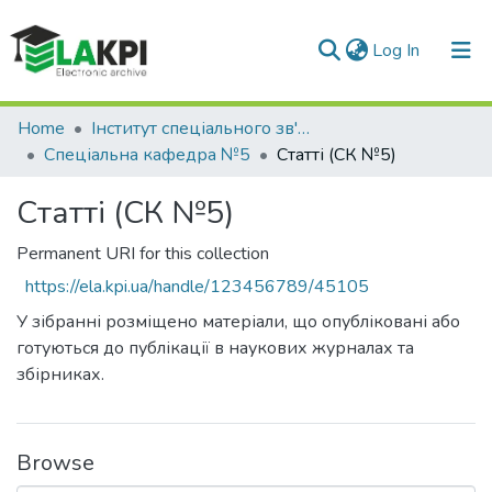
(current)
Log In
Communities & Collections
Home
Інститут спеціального зв'язку та захисту інформації (ІСЗЗІ)
Спеціальна кафедра №5
Статті (СК №5)
All of DSpace
Статті (СК №5)
Statistics
Permanent URI for this collection
https://ela.kpi.ua/handle/123456789/45105
У зібранні розміщено матеріали, що опубліковані або
готуються до публікації в наукових журналах та
збірниках.
Browse