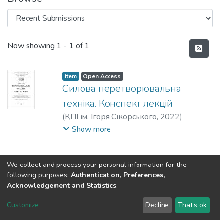
Recent Submissions
Now showing
1 - 1 of 1
Item
Open Access
Силова перетворювальна
техніка. Конспект лекцій
(
КПІ ім. Ігоря Сікорського
,
2022
)
Сенько, Віталій Іванович
;
Чибеліс,
Show more
Валерій Іванович
;
Трубіцин, Костянтин
Вікторович
We collect and process your personal information for the
following purposes:
Authentication, Preferences,
Acknowledgement and Statistics
.
DSpace software
copyright © 2002-2026
LYRASIS
Customize
Decline
That's ok
Cookie settings
Send Feedback