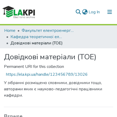
(current)
Log In
Communities & Collections
Home
Факультет електроенерготехніки та автоматики (ФЕА)
Кафедра теоретичної електротехніки (ТОЕ)
All of DSpace
Довідкові матеріали (ТОЕ)
Statistics
Довідкові матеріали (ТОЕ)
Permanent URI for this collection
https://ela.kpi.ua/handle/123456789/13026
У зібранні розміщено словники, довідники тощо,
авторами яких є науково-педагогічні працівники
кафедри.
Browse