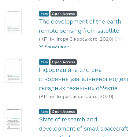
Бурнашев, В. В.
Item
Open Access
The development of the earth
remote sensing from satellite
(
КПІ ім. Ігоря Сікорського
,
2020
)
Sharad
Wagh
Show more
Item
Open Access
Інформаційна система
створення узагальненої моделі
складних технічних об'єктів
(
КПІ ім. Ігоря Сікорського
,
2020
)
Конотоп, Д. І.
Item
Open Access
State of research and
development of small spacecraft