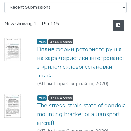
Recent Submissions
Now showing
1 - 15 of 15
Item
Open Access
Вплив форми роторного рушія
на характеристики інтегрованої
з крилом силової установки
літака
(
КПІ ім. Ігоря Сікорського
,
2020
)
Комаров, Б. Г.
;
Зінченко, Д. М.
Item
Open Access
The stress-strain state of gondola
mounting bracket of a transport
aircraft