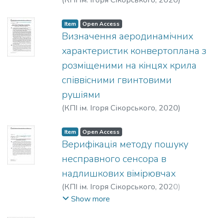
(
КПІ ім. Ігоря Сікорського
,
2020
)
Trubachev, S. I.
;
Alexeychuck, O. N.
Item
Open Access
Визначення аеродинамічних
характеристик конвертоплана з
розміщеними на кінцях крила
співвісними гвинтовими
рушіями
(
КПІ ім. Ігоря Сікорського
,
2020
)
Поваров, С. А.
Item
Open Access
Верифікація методу пошуку
несправного сенсора в
надлишкових вімірювчах
(
КПІ ім. Ігоря Сікорського
,
2020
)
Горєлов, Є. М.
;
Збруцький, О. В.
;
Show more
Щоголєва, С. Г.