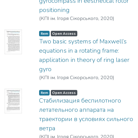
gyrocompass in eesthetical rotor
positioning
(
КПІ ім. Ігоря Сікорського
,
2020
)
Fedorov, V. N.
;
Kikot, V. V.
;
Shtefan, N. I.
Item
Open Access
Two basic systems of Maxwell’s
equations in a rotating frame:
application in theory of ring laser
gyro
(
КПІ ім. Ігоря Сікорського
,
2020
)
Bondarenko, E. A.
Item
Open Access
Стабилизация беспилотного
летательного аппарата на
траектории в условиях сильного
ветра
(
КПІ ім. Ігоря Сікорського
,
2020
)