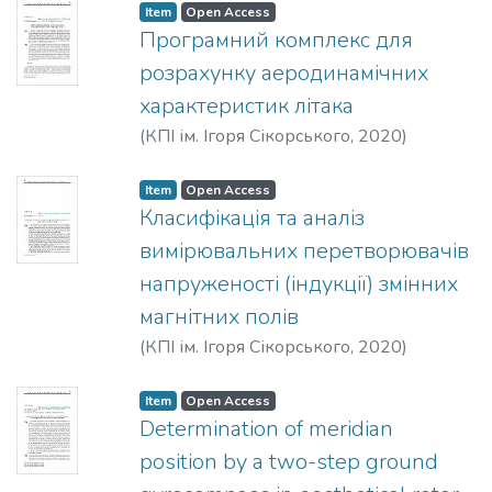
Item
Open Access
Програмний комплекс для
розрахунку аеродинамічних
характеристик літака
(
КПІ ім. Ігоря Сікорського
,
2020
)
Бондаренко, О. М.
;
Смаглий, А. С.
Item
Open Access
Класифікація та аналіз
вимірювальних перетворювачів
напруженості (індукції) змінних
магнітних полів
(
КПІ ім. Ігоря Сікорського
,
2020
)
Бобков, Ю. В.
Item
Open Access
Determination of meridian
position by a two-step ground