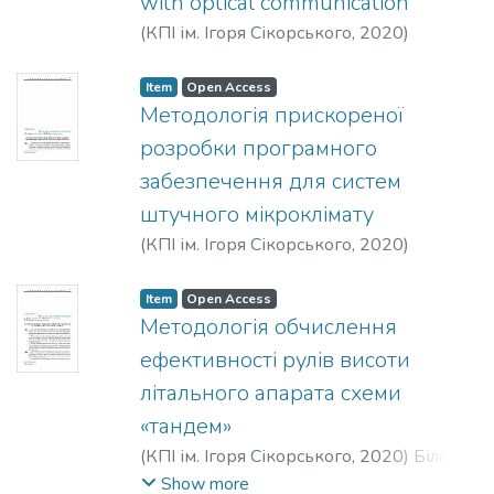
with optical communication
(
КПІ ім. Ігоря Сікорського
,
2020
)
Sandeep Kate
Item
Open Access
Методологія прискореної
розробки програмного
забезпечення для систем
штучного мікроклімату
(
КПІ ім. Ігоря Сікорського
,
2020
)
Голінко, І. М.
;
Гікало, П. В.
Item
Open Access
Методологія обчислення
ефективності рулів висоти
літального апарата схеми
«тандем»
(
КПІ ім. Ігоря Сікорського
,
2020
)
Білоус,
І. І.
;
Кривохатько, І. С.
;
Яковлєв, Ю. В.
Show more