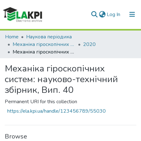
(current)
Log In
Communities & Collections
Home
Наукова періодика
Механіка гіроскопічних систем
2020
All of DSpace
Механіка гіроскопічних систем: науково-технічний збірник, Вип. 40
Statistics
Механіка гіроскопічних
систем: науково-технічний
збірник, Вип. 40
Permanent URI for this collection
https://ela.kpi.ua/handle/123456789/55030
Browse