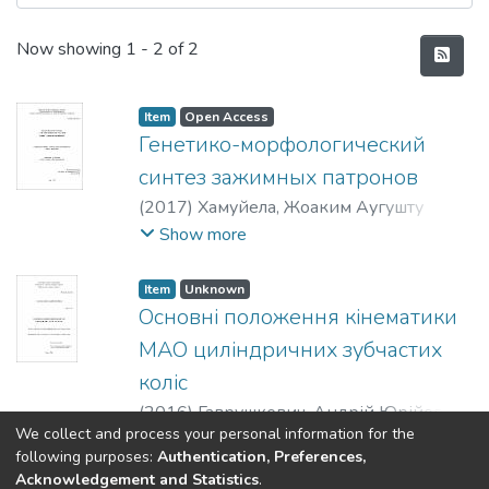
Recent Submissions
Now showing
1 - 2 of 2
Item
Open Access
Генетико-морфологический
синтез зажимных патронов
(
2017
)
Хамуйела, Жоаким Аугушту
Герра
;
Кузнецов, Юрий Николаевич
;
Show more
Кафедра конструирования станков и
машин
;
Механико-
Item
Unknown
машиностроительный институт
;
Основні положення кінематики
Национальный технический
МАО циліндричних зубчастих
университет Украини «Киевский
коліс
политехнический институт имени
(
2016
)
Гаврушкевич, Андрій Юрійович
;
Игоря Сикорского»
We collect and process your personal information for the
Гейчук, Володимир Миколайович
;
Show more
following purposes:
Authentication, Preferences,
конструювання верстатів і машин
;
Acknowledgement and Statistics
.