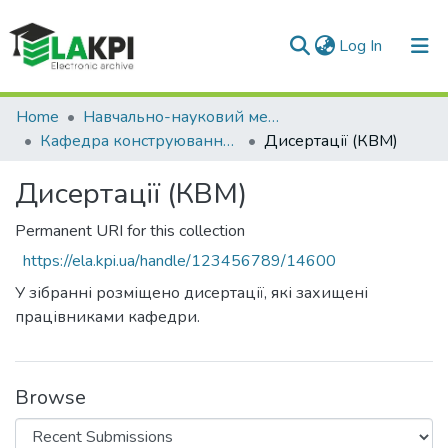
(current)
Log In
Communities & Collections
Home
Навчально-науковий механіко-машинобудівний інститут (НН ММІ)
Кафедра конструювання верстатів та машин (КВМ)
Дисертації (КВМ)
All of DSpace
Дисертації (КВМ)
Statistics
Permanent URI for this collection
https://ela.kpi.ua/handle/123456789/14600
У зібранні розміщено дисертації, які захищені
працівниками кафедри.
Browse