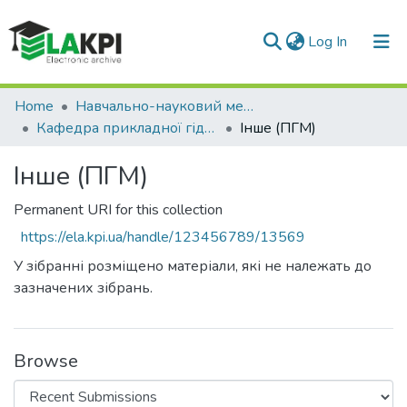
(current)
Log In
Communities & Collections
Home
Навчально-науковий механіко-машинобудівний інститут (НН ММІ)
Кафедра прикладної гідроаеромеханіки і механотроніки (ПГМ)
Інше (ПГМ)
All of DSpace
Інше (ПГМ)
Statistics
Permanent URI for this collection
https://ela.kpi.ua/handle/123456789/13569
У зібранні розміщено матеріали, які не належать до
зазначених зібрань.
Browse