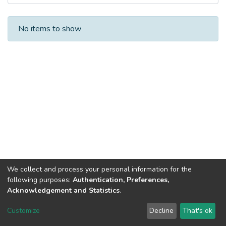
Recent Submissions
No items to show
We collect and process your personal information for the
following purposes:
Authentication, Preferences,
Acknowledgement and Statistics
.
DSpace software
copyright © 2002-2026
LYRASIS
Customize
Decline
That's ok
Cookie settings
Send Feedback